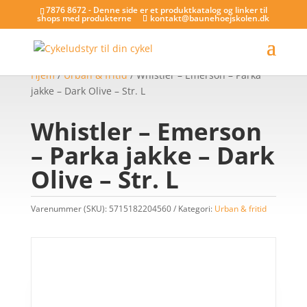
7876 8672 - Denne side er et produktkatalog og linker til
shops med produkterne
kontakt@baunehoejskolen.dk
Hjem
/
Urban & fritid
/ Whistler – Emerson – Parka
jakke – Dark Olive – Str. L
Whistler – Emerson
– Parka jakke – Dark
Olive – Str. L
Varenummer (SKU):
5715182204560
Kategori:
Urban & fritid