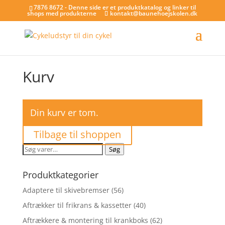
7876 8672 - Denne side er et produktkatalog og linker til
shops med produkterne
kontakt@baunehoejskolen.dk
Kurv
Din kurv er tom.
Tilbage til shoppen
Søg
Søg
efter:
Produktkategorier
Adaptere til skivebremser
(56)
Aftrækker til frikrans & kassetter
(40)
Aftrækkere & montering til krankboks
(62)