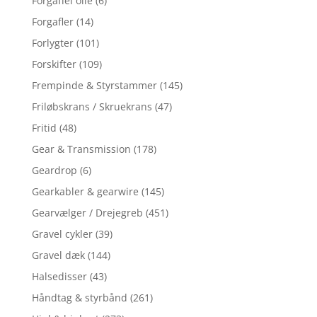
Forgaffel olie
(6)
Forgafler
(14)
Forlygter
(101)
Forskifter
(109)
Frempinde & Styrstammer
(145)
Friløbskrans / Skruekrans
(47)
Fritid
(48)
Gear & Transmission
(178)
Geardrop
(6)
Gearkabler & gearwire
(145)
Gearvælger / Drejegreb
(451)
Gravel cykler
(39)
Gravel dæk
(144)
Halsedisser
(43)
Håndtag & styrbånd
(261)