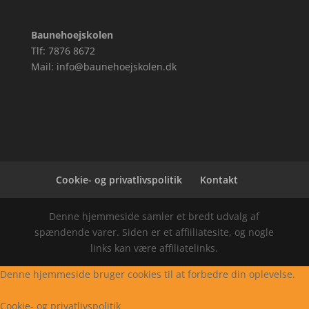
Baunehoejskolen
Tlf: 7876 8672
Mail: info@baunehoejskolen.dk
Cookie- og privatlivspolitik
Kontakt
Denne hjemmeside samler et bredt udvalg af
spændende varer. Siden er et affiiliatesite, og nogle
links kan være affiliatelinks.
Denne hjemmeside bruger cookies til at forbedre din oplevelse.
Læs mere
Cookie indstillinger
Accepter
Cookie- og privatlivspolitik