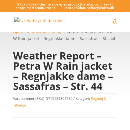
7876 8672 - Denne side er et produktkatalog og linker til
shops med produkterne
kontakt@baunehoejskolen.dk
Hjem
/
Regntøj & Tilbehør
/ Weather Report – Petra
W Rain jacket – Regnjakke dame – Sassafras – Str. 44
Weather Report –
Petra W Rain jacket
– Regnjakke dame –
Sassafras – Str. 44
Varenummer (SKU):
5715182302785
Kategori:
Regntøj &
Tilbehør