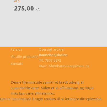
af 5
275,00
kr.
Forside
Oversigt artikler
Baunehoejskolen
Vis alle produkter
Tlf: 7876 8672
Kontakt
Mail: info@baunehoejskolen.dk
Cookie- og privatlivspolitik
Kontakt
Denne hjemmeside samler et bredt udvalg af
spændende varer. Siden er et affiiliatesite, og nogle
links kan være affiliatelinks.
Denne hjemmeside bruger cookies til at forbedre din oplevelse.
Læs mere
Cookie indstillinger
Accepter