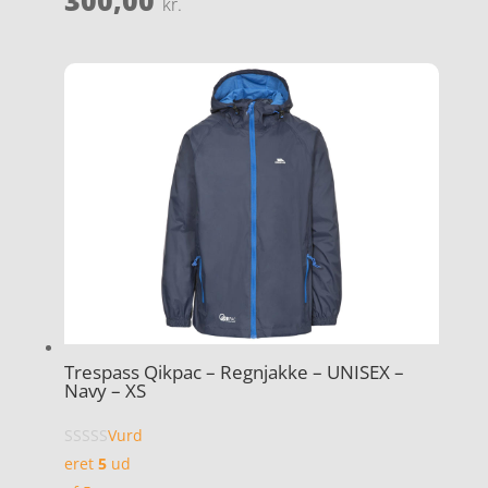
300,00
kr.
Trespass Qikpac – Regnjakke – UNISEX –
Navy – XS
Vurd
eret
5
ud