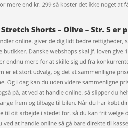
 for mere end kr. 299 så koster det ikke noget at f
 Stretch Shorts – Olive – Str. S er 
ndler online, giver de dig lidt bedre rettigheder
ske butikker. Danske webshops skal jf. loven give 1
er endnu mere for at skille sig ud fra konkurrent
m er et stort udvalg, og det at sammenlligne pris
ne. Og i dag kan du uden videre sammenligne pris
å på, at ved at handle online, så slipper du helt
ange frem og tilbage til bilen. Når du har købt di
il dit arbejde i stedet for, så du kan frit vælge d
ved at handle online så gå bare direkte til kasse