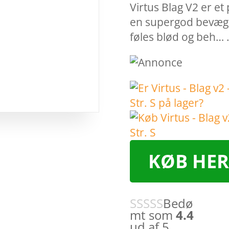
Virtus Blag V2 er et
en supergod bevæge
føles blød og beh…
KØB HER
Bedø
mt som
4.4
ud af 5