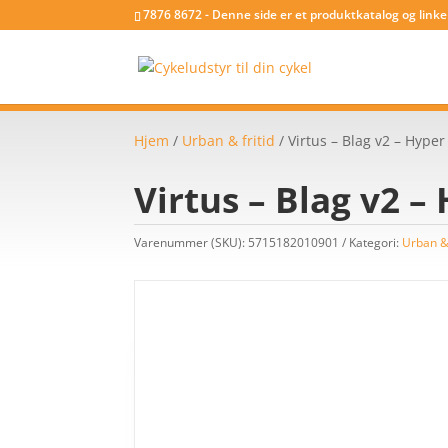
7876 8672 - Denne side er et produktkatalog og link
Hjem
/
Urban & fritid
/ Virtus – Blag v2 – Hyper 
Virtus – Blag v2 – 
Varenummer (SKU):
5715182010901
Kategori:
Urban & 