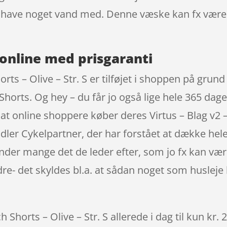
t have noget vand med. Denne væske kan fx være e
online med prisgaranti
orts – Olive – Str. S er tilføjet i shoppen på grun
horts. Og hey – du får jo også lige hele 365 dag
at online shoppere køber deres Virtus – Blag v2 –
ndler Cykelpartner, der har forstået at dække he
 finder mange det de leder efter, som jo fx kan væ
re- det skyldes bl.a. at sådan noget som husleje
h Shorts – Olive – Str. S allerede i dag til kun kr