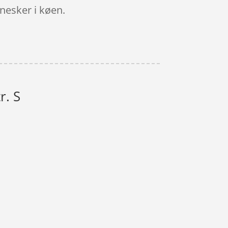
nesker i køen.
r. S