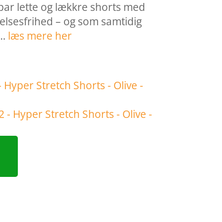
 par lette og lækkre shorts med
lsesfrihed – og som samtidig
 …
læs mere her