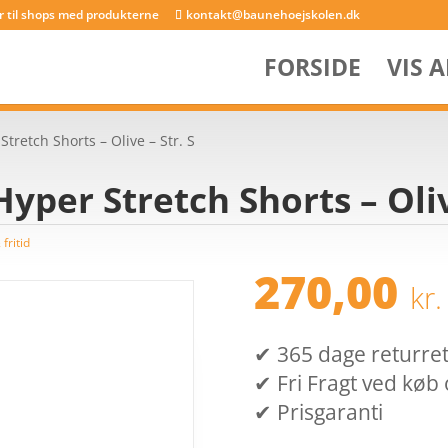
er til shops med produkterne
kontakt@baunehoejskolen.dk
FORSIDE
VIS 
Stretch Shorts – Olive – Str. S
Hyper Stretch Shorts – Oliv
fritid
270,00
kr.
✔ 365 dage returret (
✔ Fri Fragt ved køb 
✔ Prisgaranti