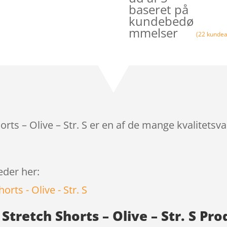
baseret på
kundebedø
mmelser
(
22
kundea
horts – Olive – Str. S er en af de mange kvalitets
leder her:
 Stretch Shorts – Olive – Str. S Pr