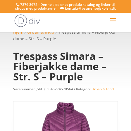
7876 8672 - Denne side er et produktkatalog og linker til
shops med produkterne
kontakt@baunehoejskolen.dk
Hjem
/
Urban & fritid
/ Trespass Simara – Fiberjakke
dame – Str. S – Purple
Trespass Simara –
Fiberjakke dame –
Str. S – Purple
Varenummer (SKU):
5045274570564
Kategori:
Urban & fritid