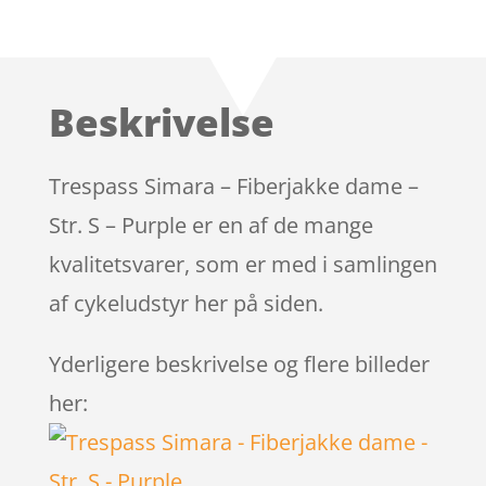
Bedømt
som
4
ud
af 5
baseret på
Beskrivelse
kundebed
ømmelser
Trespass Simara – Fiberjakke dame –
Str. S – Purple er en af de mange
kvalitetsvarer, som er med i samlingen
af cykeludstyr her på siden.
Yderligere beskrivelse og flere billeder
her: