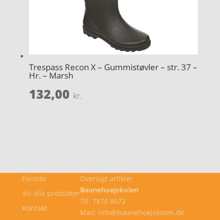
Trespass Recon X – Gummistøvler – str. 37 –
Hr. – Marsh
132,00
kr.
Forside
Oversigt artikler
Baunehoejskolen
Vis alle produkter
Tlf: 7876 8672
Kontakt
Mail: info@baunehoejskolen.dk