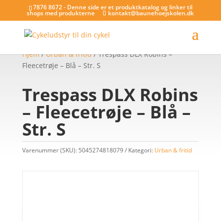
7876 8672 - Denne side er et produktkatalog og linker til
shops med produkterne
kontakt@baunehoejskolen.dk
Hjem
/
Urban & fritid
/ Trespass DLX Robins –
Fleecetrøje – Blå – Str. S
Trespass DLX Robins
– Fleecetrøje – Blå –
Str. S
Varenummer (SKU):
5045274818079
Kategori:
Urban & fritid