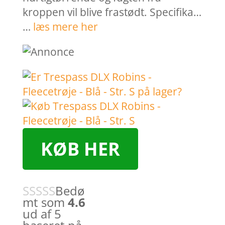
kroppen vil blive frastødt. Specifika…
…
læs mere her
KØB HER
Bedø
mt som
4.6
ud af 5