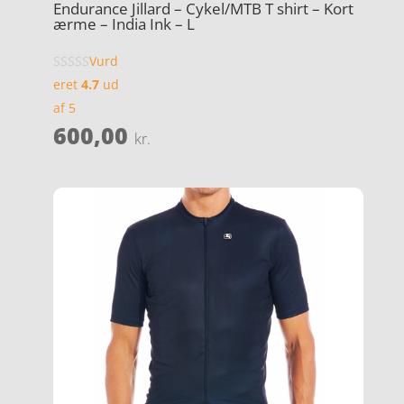
Endurance Jillard – Cykel/MTB T shirt – Kort
ærme – India Ink – L
Vurd
eret
4.7
ud
af 5
600,00
kr.