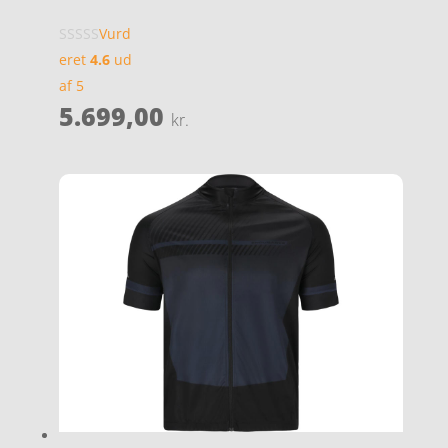
Vurd
eret
4.6
ud
af 5
5.699,00
kr.