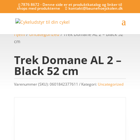
7876 8672 - Denne side er et produktkatalog og linker til
shops med produkterne
kontakt@baunehoejskolen.dk
Hjem
/
Uncategorized
/ Trek Domane AL 2 – Black 52
cm
Trek Domane AL 2 –
Black 52 cm
Varenummer (SKU):
0601842377611
Kategori:
Uncategorized