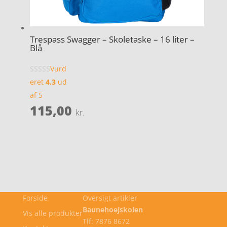
Trespass Swagger – Skoletaske – 16 liter –
Blå
Vurd
eret
4.3
ud
af 5
115,00
kr.
Forside
Oversigt artikler
Baunehoejskolen
Vis alle produkter
Tlf: 7876 8672