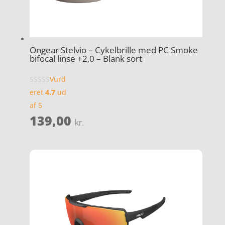
Ongear Stelvio – Cykelbrille med PC Smoke
bifocal linse +2,0 – Blank sort
Vurd
eret
4.7
ud
af 5
139,00
kr.