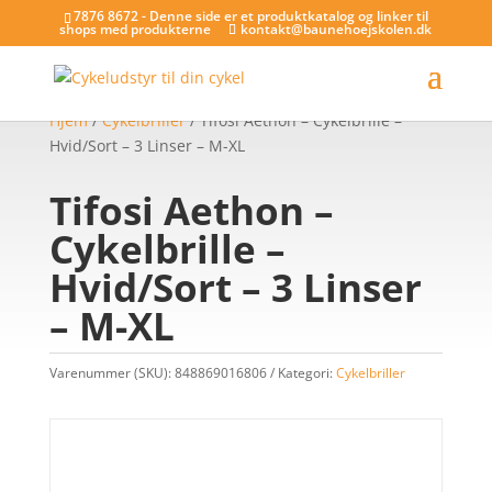
7876 8672 - Denne side er et produktkatalog og linker til
shops med produkterne
kontakt@baunehoejskolen.dk
Hjem
/
Cykelbriller
/ Tifosi Aethon – Cykelbrille –
Hvid/Sort – 3 Linser – M-XL
Tifosi Aethon –
Cykelbrille –
Hvid/Sort – 3 Linser
– M-XL
Varenummer (SKU):
848869016806
Kategori:
Cykelbriller