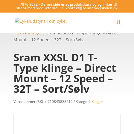
7876 8672 - Denne side er et produktkatalog og linker til
shops med produkterne
kontakt@baunehoejskolen.dk
Hjem
/
Klinger
/ Sram XXSL D1 T-Type klinge – Direct
Mount – 12 Speed – 32T – Sort/Sølv
Sram XXSL D1 T-
Type klinge – Direct
Mount – 12 Speed –
32T – Sort/Sølv
Varenummer (SKU):
710845888212
Kategori:
Klinger