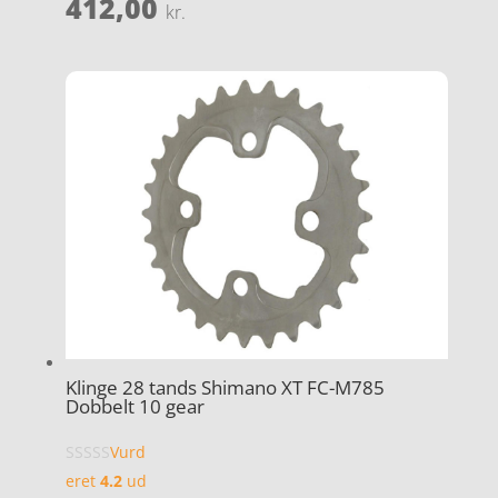
412,00
kr.
Klinge 28 tands Shimano XT FC-M785
Dobbelt 10 gear
Vurd
eret
4.2
ud