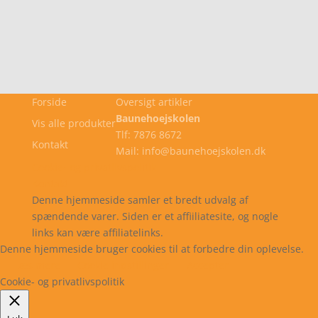
Forside
Oversigt artikler
Baunehoejskolen
Vis alle produkter
Tlf: 7876 8672
Kontakt
Mail: info@baunehoejskolen.dk
Cookie- og privatlivspolitik
Kontakt
Denne hjemmeside samler et bredt udvalg af
spændende varer. Siden er et affiiliatesite, og nogle
links kan være affiliatelinks.
Denne hjemmeside bruger cookies til at forbedre din oplevelse.
Læs mere
Cookie indstillinger
Accepter
Cookie- og privatlivspolitik