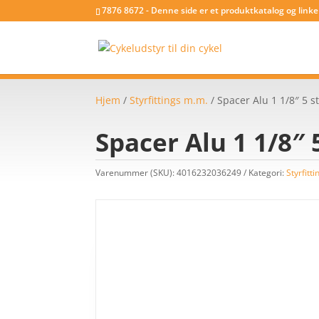
7876 8672 - Denne side er et produktkatalog og link
Hjem
/
Styrfittings m.m.
/ Spacer Alu 1 1/8″ 5 st
Spacer Alu 1 1/8″ 
Varenummer (SKU):
4016232036249
Kategori:
Styrfitt