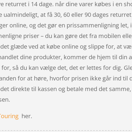
 returret i 14 dage. når dine varer købes i en s
e ualmindeligt, at få 30, 60 eller 90 dages returre
igger online, og det gør en prissammenligning let,
menligne priser – du kan gøre det fra mobilen elle
et glæde ved at købe online og slippe for, at vær
handlet dine produkter, kommer de hjem til din 
 for, så du kan vælge det, det er lettes for dig. Gl
 anden for at høre, hvorfor prisen ikke går ind til
r det direkte til kassen og betale med det samme
ssen.
Touring
her.