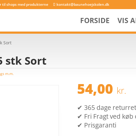
er til shops med produkterne
kontakt@baunehoejskolen.dk
FORSIDE
VIS 
k Sort
5 stk Sort
ings m.m.
54,00
kr.
✔ 365 dage returret (
✔ Fri Fragt ved køb 
✔ Prisgaranti