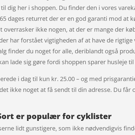
r til dig her i shoppen. Du finder den i vores var
 365 dages returret der er en god garanti mod at 
et overrasker ikke nogen, at der er mange der køb
er har forstået vigtigheden af at have de rigtige
alg finder du noget for alle, deriblandt også prod
 kan lade sig gøre fordi shoppen sparer husleje til
erede i dag til kun kr. 25.00 – og med prisgarantie
det ikke noget at få sendt til din adresse. Du får
Sort er populær for cyklister
serne lidt gunstigere, som ikke nødvendigvis find