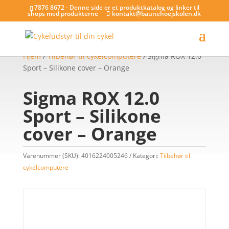
7876 8672 - Denne side er et produktkatalog og linker til
shops med produkterne
kontakt@baunehoejskolen.dk
Hjem
/
Tilbehør til cykelcomputere
/ Sigma ROX 12.0
Sport – Silikone cover – Orange
Sigma ROX 12.0
Sport – Silikone
cover – Orange
Varenummer (SKU):
4016224005246
Kategori:
Tilbehør til
cykelcomputere