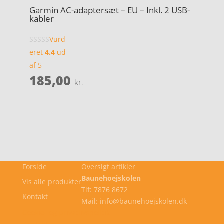
Garmin AC-adaptersæt – EU – Inkl. 2 USB-
kabler
Vurd
eret
4.4
ud
af 5
185,00
kr.
Forside
Oversigt artikler
Baunehoejskolen
Vis alle produkter
Tlf: 7876 8672
Kontakt
Mail: info@baunehoejskolen.dk
Cookie- og privatlivspolitik