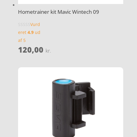
Hometrainer kit Mavic Wintech 09
Vurd
eret
4.9
ud
af 5
120,00
kr.