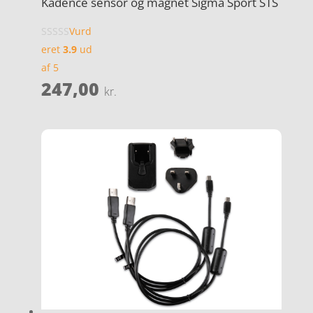
Kadence sensor og magnet Sigma Sport STS
Vurd
eret
3.9
ud
af 5
247,00
kr.