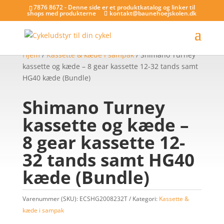
7876 8672 - Denne side er et produktkatalog og linker til
shops med produkterne
kontakt@baunehoejskolen.dk
Hjem
/
Kassette & kæde i sampak
/ Shimano Turney
kassette og kæde – 8 gear kassette 12-32 tands samt
HG40 kæde (Bundle)
Shimano Turney
kassette og kæde –
8 gear kassette 12-
32 tands samt HG40
kæde (Bundle)
Varenummer (SKU):
ECSHG2008232T
Kategori:
Kassette &
kæde i sampak