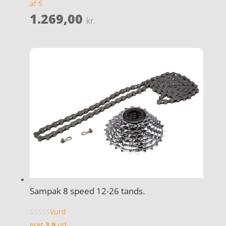
af 5
1.269,00
kr.
Sampak 8 speed 12-26 tands.
Vurd
eret
3.9
ud