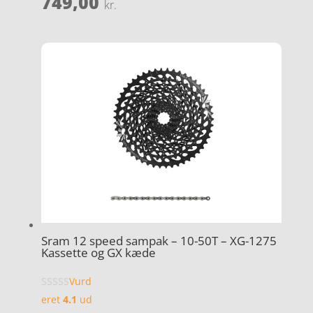
749,00
kr.
Sram 12 speed sampak – 10-50T – XG-1275
Kassette og GX kæde
Vurd
eret
4.1
ud