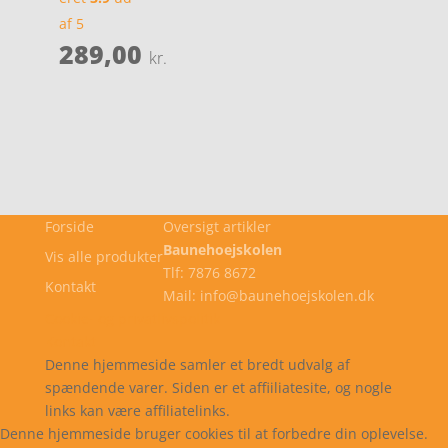
af 5
289,00
kr.
Forside
Oversigt artikler
Baunehoejskolen
Vis alle produkter
Tlf: 7876 8672
Kontakt
Mail: info@baunehoejskolen.dk
Cookie- og privatlivspolitik
Kontakt
Denne hjemmeside samler et bredt udvalg af
spændende varer. Siden er et affiiliatesite, og nogle
links kan være affiliatelinks.
Denne hjemmeside bruger cookies til at forbedre din oplevelse.