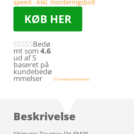
KØB HER
Bedø
mt som
4.6
ud af 5
baseret på
kundebedø
mmelser
(
7
kundeanmeldelser)
Beskrivelse
Shimano Tourney FH-RM35 –