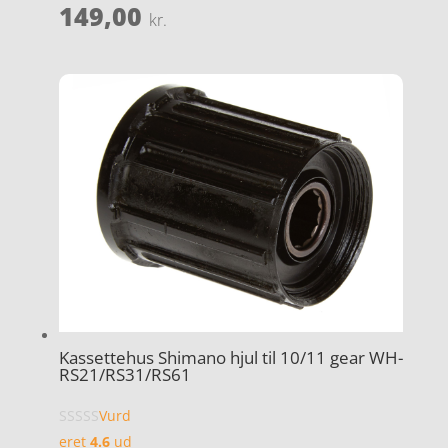
149,00
kr.
Kassettehus Shimano hjul til 10/11 gear WH-
RS21/RS31/RS61
Vurd
eret
4.6
ud