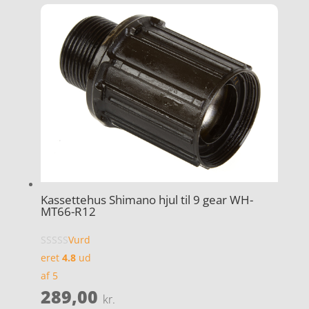
Kassettehus Shimano hjul til 9 gear WH-
MT66-R12
Vurd
eret
4.8
ud
af 5
289,00
kr.