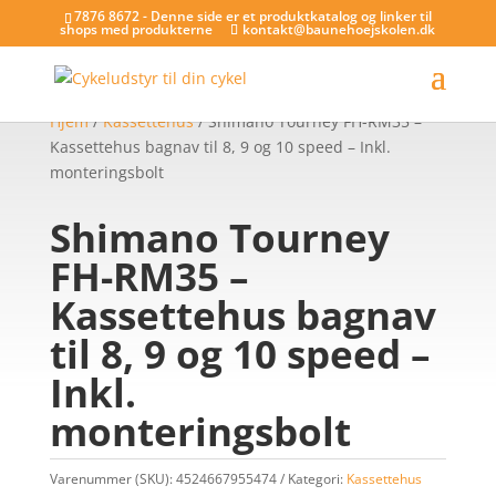
7876 8672 - Denne side er et produktkatalog og linker til
shops med produkterne
kontakt@baunehoejskolen.dk
Hjem
/
Kassettehus
/ Shimano Tourney FH-RM35 –
Kassettehus bagnav til 8, 9 og 10 speed – Inkl.
monteringsbolt
Shimano Tourney
FH-RM35 –
Kassettehus bagnav
til 8, 9 og 10 speed –
Inkl.
monteringsbolt
Varenummer (SKU):
4524667955474
Kategori:
Kassettehus