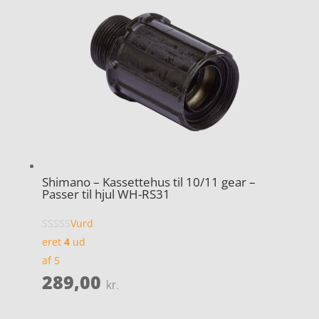
Shimano – Kassettehus til 10/11 gear –
Passer til hjul WH-RS31
Vurd
eret
4
ud
af 5
289,00
kr.