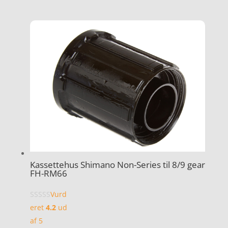
Kassettehus Shimano Non-Series til 8/9 gear
FH-RM66
Vurd
eret
4.2
ud
af 5