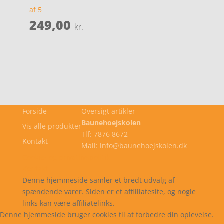
af 5
249,00
kr.
Forside
Oversigt artikler
Baunehoejskolen
Vis alle produkter
Tlf: 7876 8672
Kontakt
Mail: info@baunehoejskolen.dk
Cookie- og privatlivspolitik
Kontakt
Denne hjemmeside samler et bredt udvalg af
spændende varer. Siden er et affiiliatesite, og nogle
links kan være affiliatelinks.
Denne hjemmeside bruger cookies til at forbedre din oplevelse.