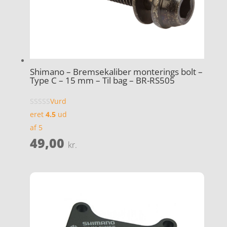
Shimano – Bremsekaliber monterings bolt –
Type C – 15 mm – Til bag – BR-RS505
Vurd
eret
4.5
ud
af 5
49,00
kr.