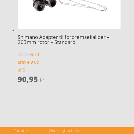
Shimano Adapter til forbremsekaliber –
203mm rotor – Standard
Vurd
eret
4.9
ud
af 5
90,95
kr.
Forside
Oversigt artikler