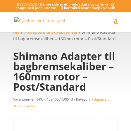
7876 8672 - Denne side er et produktkatalog og linker til
shops med produkterne
kontakt@baunehoejskolen.dk
Hjem
/
Adaptere til skivebremser
/ Shimano Adapter
til bagbremsekaliber – 160mm rotor – Post/Standard
Shimano Adapter til
bagbremsekaliber –
160mm rotor –
Post/Standard
Varenummer (SKU):
4524667430513
Kategori:
Adaptere til
skivebremser