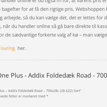
ndler online er du også fri for, at varens pris er f
ø bagefter for at få den rigtige pris. Webshoppe
dig arbejde, så du kan vælge det, det er lettes fo
nu, når du handler online så gå bare direkte til ka
or de sædvanlige forkerte valg af kø – man vælge
Touring
her.
ne Plus - Addix Foldedæk Road - 700
lus – Addix Foldedæk Road – 700x28c (28-622) Sort”
vede felter er markeret med
*