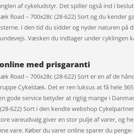
junglen af cykeludstyr. Det spiller også ind i beslu
æk Road – 700x28c (28-622) Sort og du kender g
terne. I den tid du sidder og nyder naturen på din
 undevejs. Væsken du indtager under cyklingen k
online med prisgaranti
æk Road – 700x28c (28-622) Sort er en af de hå
uppe Cykeldæk. Det er ren luksus at få hele 365 d
 Den gode service betyder at rigtig mange i Dan
28-622) Sort i den kendte webshop Cykelpartner, 
tore vareudvalg giver en stor pulje af varer, og h
nne vare. Køber du varer online sparer du penge- 