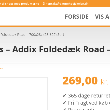
er til shops med produkterne
kontakt@baunehoejskolen.dk
FORSIDE
VIS 
 Foldedæk Road – 700x28c (28-622) Sort
 – Addix Foldedæk Road –
æk
269,00
kr.
✔ 365 dage returret (
✔ Fri Fragt ved køb 
✔ Prisgaranti