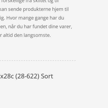
orskellige fra skiltet og til
n kan sende produkterne hjem til
r dig. Hvor mange gange har du
ssen, når du har fundet dine varer,
r altid den langsomste.
x28c (28-622) Sort