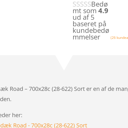
Bedø
mt som
4.9
ud af 5
baseret på
kundebedø
mmelser
(
26
kundea
k Road – 700x28c (28-622) Sort er en af de mang
iden.
leder her: