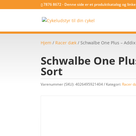
7876 8672 - Denne side er et produktkatalog og link
Hjem
/
Racer dæk
/ Schwalbe One Plus – Addix
Schwalbe One Plus
Sort
Varenummer (SKU):
4026495921404
Kategori:
Racer d