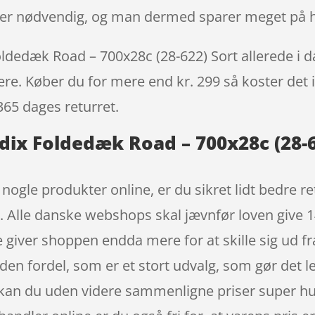
ke er nødvendig, og man dermed sparer meget på h
dedæk Road – 700x28c (28-622) Sort allerede i da
igere. Køber du for mere end kr. 299 så koster det i
365 dages returret.
dix Foldedæk Road – 700x28c (28-6
t nogle produkter online, er du sikret lidt bedre 
r. Alle danske webshops skal jævnfør loven give 1
de giver shoppen endda mere for at skille sig ud 
den fordel, som er et stort udvalg, som gør det 
kan du uden videre sammenligne priser super hurti