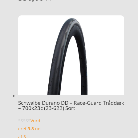
Schwalbe Durano DD – Race-Guard Tråddæk
– 700x23c (23-622) Sort
Vurd
eret
3.8
ud
af 5