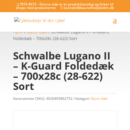
7876 8672 - Denne side er et produktkatalog og linker til
shops med produkterne
kontakt@baunehoejskolen.dk
Hjem
/
Racer dæk
/ Schwalbe Lugano II – K-Guard
Foldedæk – 700x28c (28-622) Sort
Schwalbe Lugano II
– K-Guard Foldedæk
– 700x28c (28-622)
Sort
Varenummer (SKU):
4026495862752
Kategori:
Racer dæk