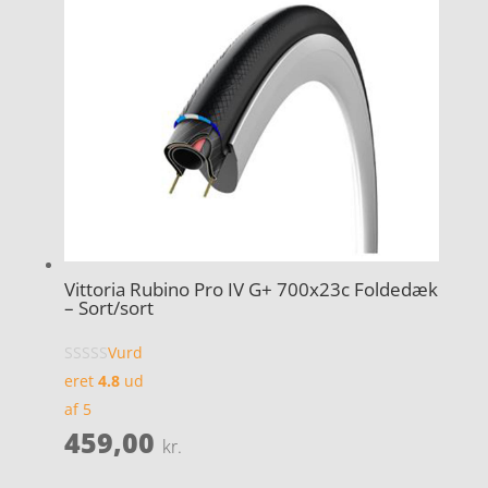
Vittoria Rubino Pro IV G+ 700x23c Foldedæk
– Sort/sort
Vurd
eret
4.8
ud
af 5
459,00
kr.