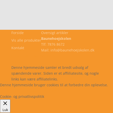
Forside
Oversigt artikler
Baunehoejskolen
Vis alle produkter
Tlf: 7876 8672
Kontakt
Mail: info@baunehoejskolen.dk
Cookie- og privatlivspolitik
Kontakt
Denne hjemmeside samler et bredt udvalg af
spændende varer. Siden er et affiiliatesite, og nogle
links kan være affiliatelinks.
Denne hjemmeside bruger cookies til at forbedre din oplevelse.
Læs mere
Cookie indstillinger
Accepter
Cookie- og privatlivspolitik
Luk