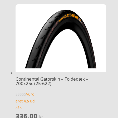
Continental Gatorskin – Foldedæk –
700x25c (25-622)
Vurd
eret
4.5
ud
af 5
336,00
kr.