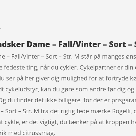
9
r
dsker Dame – Fall/Vinter – Sort – S
 – Fall/Vinter – Sort – Str. M står på manges øn
 de fedeste ting, når du cykler. Cykelpartner er d
 ser på her giver dig mulighed for at fortryde køb
odt cykeludstyr, kan du gøre som andre før dig og
g du finder det ikke billigere, for der er prisgaran
 Sort – Str. M fra det rigtig fede mærke Rogelli,
t cykle, er det vigtigt, du tænker på at kroppen 
rik med citrussmag.