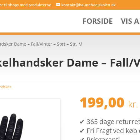
er til shops med produkterne
kontakt@baunehoejskolen.dk
FORSIDE
VIS 
ndsker Dame – Fall/Vinter – Sort – Str. M
kelhandsker Dame – Fall/Vi
ndsker
199,00
kr.
✔ 365 dage returret (
✔ Fri Fragt ved køb 
✔ Prisgaranti