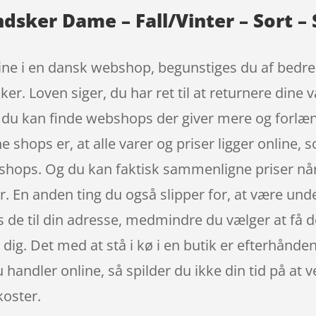
ndsker Dame – Fall/Vinter – Sort – 
ine i en dansk webshop, begunstiges du af bedre
ker. Loven siger, du har ret til at returnere dine 
g du kan finde webshops der giver mere og forlæn
e shops er, at alle varer og priser ligger online,
ebshops. Og du kan faktisk sammenligne priser når
. En anden ting du også slipper for, at være und
s de til din adresse, medmindre du vælger at få d
for dig. Det med at stå i kø i en butik er efterhå
u handler online, så spilder du ikke din tid på at 
koster.