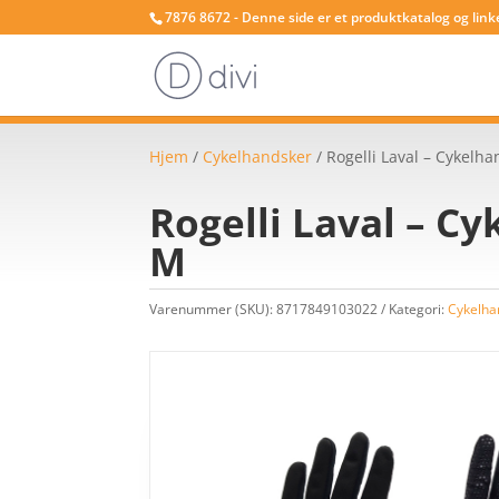
7876 8672 - Denne side er et produktkatalog og link
Hjem
/
Cykelhandsker
/ Rogelli Laval – Cykelha
Rogelli Laval – Cy
M
Varenummer (SKU):
8717849103022
Kategori:
Cykelha