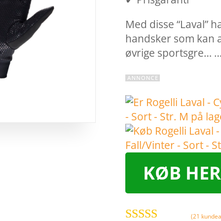
Med disse “Laval” ha
handsker som kan an
øvrige sportsgre… 
KØB HER
(
21
kundea