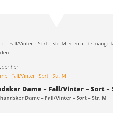
Bedømt
som
4.4
ud
af 5 baseret
på
kundebedø
mmelser
 – Fall/Vinter – Sort – Str. M er en af de mange 
iden.
leder her:
ndsker Dame – Fall/Vinter – Sort –
lhandsker Dame – Fall/Vinter – Sort – Str. M