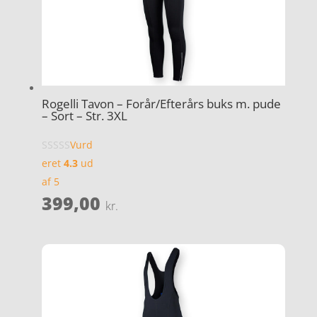
Rogelli Tavon – Forår/Efterårs buks m. pude
– Sort – Str. 3XL
Vurd
eret
4.3
ud
af 5
399,00
kr.