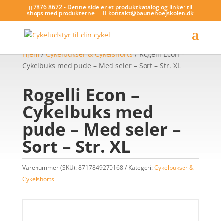
7876 8672 - Denne side er et produktkatalog og linker til
shops med produkterne
kontakt@baunehoejskolen.dk
Hjem
/
Cykelbukser & Cykelshorts
/ Rogelli Econ –
Cykelbuks med pude – Med seler – Sort – Str. XL
Rogelli Econ –
Cykelbuks med
pude – Med seler –
Sort – Str. XL
Varenummer (SKU):
8717849270168
Kategori:
Cykelbukser &
Cykelshorts