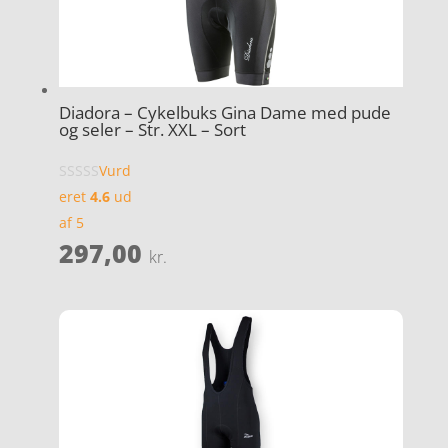
Diadora – Cykelbuks Gina Dame med pude
og seler – Str. XXL – Sort
Vurd
eret
4.6
ud
af 5
297,00
kr.