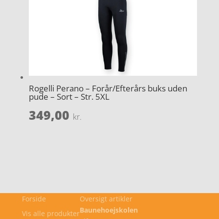
Rogelli Perano – Forår/Efterårs buks uden
pude – Sort – Str. 5XL
349,00
kr.
Forside
Oversigt artikler
Baunehoejskolen
Vis alle produkter