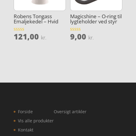
Robens Tongass
Magicshine – O-ring til
Emaljekedel – Hvid
lygteholder ved styr
121,00
9,00
Vurderet
Vurderet
kr.
kr.
4.9
4
ud af 5
ud af 5
Forside
Oversigt artikler
Vis alle produkter
Kontakt