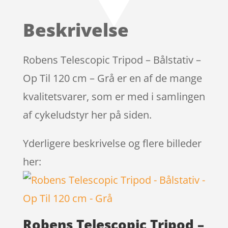
af 5
baseret på
Beskrivelse
kundebed
ømmelser
Robens Telescopic Tripod – Bålstativ –
Op Til 120 cm – Grå er en af de mange
kvalitetsvarer, som er med i samlingen
af cykeludstyr her på siden.
Yderligere beskrivelse og flere billeder
her:
Robens Telescopic Tripod –