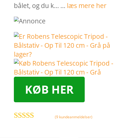
bålet, og du k… …
læs mere her
KØB HER
(
9
kundeanmeldelser)
Bedømt
som
4
ud