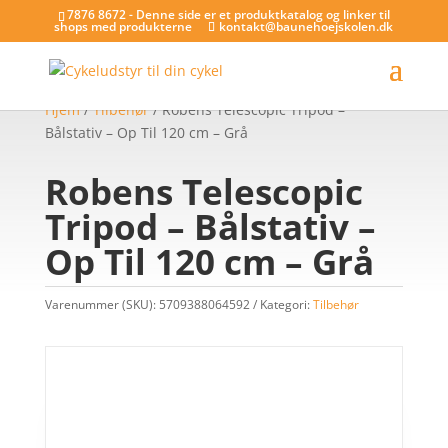
7876 8672 - Denne side er et produktkatalog og linker til
shops med produkterne
kontakt@baunehoejskolen.dk
Hjem
/
Tilbehør
/ Robens Telescopic Tripod –
Bålstativ – Op Til 120 cm – Grå
Robens Telescopic
Tripod – Bålstativ –
Op Til 120 cm – Grå
Varenummer (SKU):
5709388064592
Kategori:
Tilbehør