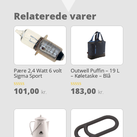
Relaterede varer
Pære 2,4 Watt 6 volt
Outwell Puffin – 19 L
Sigma Sport
– Køletaske – Blå
101,00
183,00
Vurderet
Vurderet
kr.
kr.
4.9
4.5
ud af 5
ud af 5