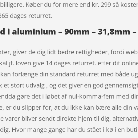
billigere. Køber du for mere end kr. 299 så koster 
365 dages returret.
d i aluminium – 90mm – 31,8mm – +
r, giver de dig lidt bedre rettigheder, fordi we
l jf. loven give 14 dages returret. efter dit onli
r kan forlænge din standard returret med både 
ik et stort udvalg , og det giver en god gennemsig
ndda gøre det i løbet af nul-komma-fem med din 
, er du slipper for, at du ikke kan bære alle din 
e varer bliver sendt direkte hjem til dig, alternati
 dig. Hvor mange gange har du stået i kø i en buti