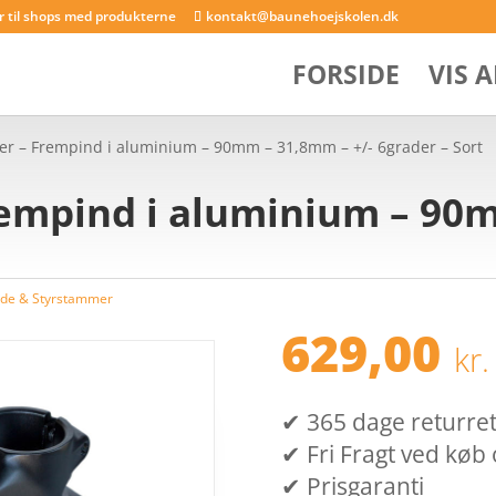
er til shops med produkterne
kontakt@baunehoejskolen.dk
FORSIDE
VIS 
er – Frempind i aluminium – 90mm – 31,8mm – +/- 6grader – Sort
rempind i aluminium – 90m
de & Styrstammer
629,00
kr.
✔ 365 dage returret (
✔ Fri Fragt ved køb 
✔ Prisgaranti