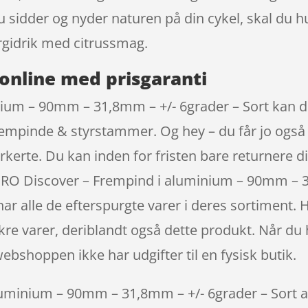
du sidder og nyder naturen på din cykel, skal du
gidrik med citrussmag.
online med prisgaranti
nium – 90mm – 31,8mm – +/- 6grader – Sort kan 
rempinde & styrstammer. Og hey – du får jo også l
kerte. Du kan inden for fristen bare returnere di
PRO Discover – Frempind i aluminium – 90mm – 3
ar alle de efterspurgte varer i deres sortiment
kre varer, deriblandt også dette produkt. Når du
webshoppen ikke har udgifter til en fysisk butik.
minium – 90mm – 31,8mm – +/- 6grader – Sort alle