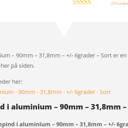
(
23
kundea
Bedømt
som
3.8
ud af 5
baseret på
kundebed
ømmelser
ium – 90mm – 31,8mm – +/- 6grader – Sort er en 
 her på siden.
leder her:
d i aluminium – 90mm – 31,8mm – +
pind i aluminium – 90mm – 31,8mm – +/- 6gra