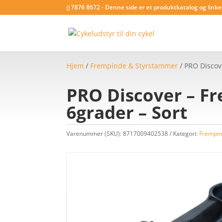
7876 8672 - Denne side er et produktkatalog og link
Hjem
/
Frempinde & Styrstammer
/ PRO Discov
PRO Discover – F
6grader – Sort
Varenummer (SKU):
8717009402538
Kategori:
Frempin