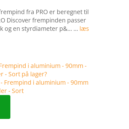
rempind fra PRO er beregnet til
PRO Discover frempinden passer
stilk og en styrdiameter p&… …
læs