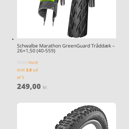
Schwalbe Marathon GreenGuard Tråddæk –
26×1,50 (40-559)
Vurd
eret
3.8
ud
af 5
249,00
kr.