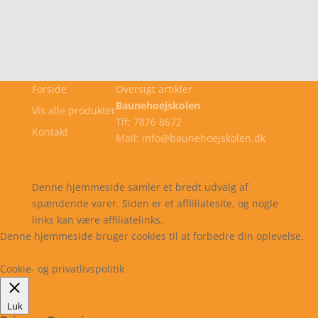
Forside
Oversigt artikler
Baunehoejskolen
Vis alle produkter
Tlf: 7876 8672
Kontakt
Mail: info@baunehoejskolen.dk
Cookie- og privatlivspolitik
Kontakt
Denne hjemmeside samler et bredt udvalg af
spændende varer. Siden er et affiiliatesite, og nogle
links kan være affiliatelinks.
Denne hjemmeside bruger cookies til at forbedre din oplevelse.
Læs mere
Cookie indstillinger
Accepter
Cookie- og privatlivspolitik
Luk