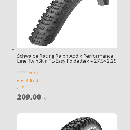
Schwalbe Racing Ralph Addix Performance
Line TwinSkin TL-Easy Foldedæk – 27,5×2,25
Vurd
eret
4.6
ud
af 5
209,00
kr.