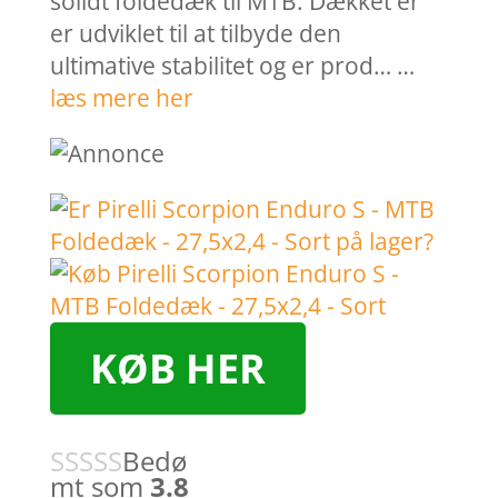
solidt foldedæk til MTB. Dækket er
er udviklet til at tilbyde den
ultimative stabilitet og er prod… …
læs mere her
KØB HER
Bedø
mt som
3.8