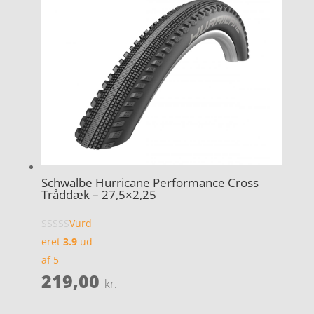
Schwalbe Hurricane Performance Cross
Tråddæk – 27,5×2,25
Vurd
eret
3.9
ud
af 5
219,00
kr.