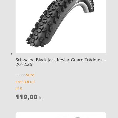
Schwalbe Black Jack Kevlar-Guard Tråddæk –
26×2,25
Vurd
eret
3.8
ud
af 5
119,00
kr.