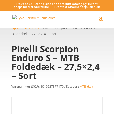
7876 8672 - Denne side er et produktkatalog og linker til
shops med produkterne
kontakt@baunehoejskolen.dk
Hjem
/
MTB dæk
/ Pirelli Scorpion Enduro S – MTB
Foldedæk – 27,5×2,4 – Sort
Pirelli Scorpion
Enduro S – MTB
Foldedæk – 27,5×2,4
– Sort
Varenummer (SKU):
8019227377170
Kategori:
MTB dæk