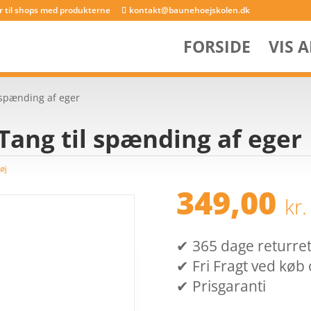
er til shops med produkterne
kontakt@baunehoejskolen.dk
FORSIDE
VIS 
l spænding af eger
Tang til spænding af eger
øj
349,00
kr.
✔ 365 dage returret (
✔ Fri Fragt ved køb 
✔ Prisgaranti