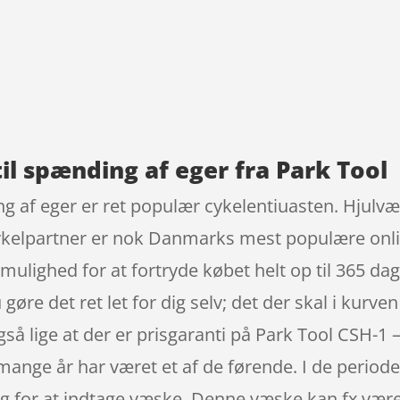
9
til spænding af eger fra Park Tool
ng af eger er ret populær cykelentiuasten. Hjulv
Cykelpartner er nok Danmarks mest populære onli
ulighed for at fortryde købet helt op til 365 dage
øre det ret let for dig selv; det der skal i kurven
gså lige at der er prisgaranti på Park Tool CSH-1 
ange år har været et af de førende. I de perioder
g for at indtage væske. Denne væske kan fx være