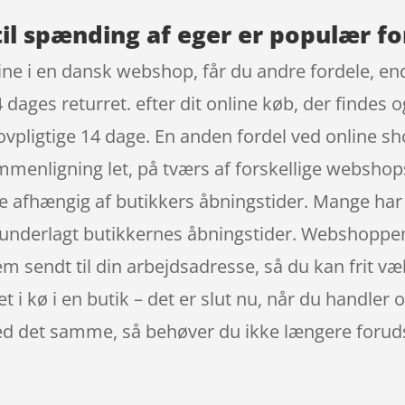
til spænding af eger er populær fo
ne i en dansk webshop, får du andre fordele, end 
 dages returret. efter dit online køb, der findes
vpligtige 14 dage. En anden fordel ved online shop
sammenligning let, på tværs af forskellige websh
ære afhængig af butikkers åbningstider. Mange har
e underlagt butikkernes åbningstider. Webshoppe
 sendt til din arbejdsadresse, så du kan frit væl
i kø i en butik – det er slut nu, når du handler o
ed det samme, så behøver du ikke længere forudsig