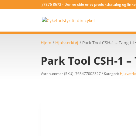
7876 8672 - Denne side er et produktkatalog og link
Hjem
/
Hjulværktøj
/ Park Tool CSH-1 – Tang ti
Park Tool CSH-1 – 
Varenummer (SKU):
763477002327
Kategori:
Hjulværkt