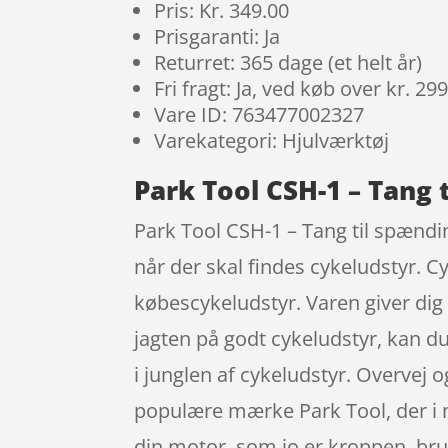
Pris: Kr. 349.00
Prisgaranti: Ja
Returret: 365 dage (et helt år)
Fri fragt: Ja, ved køb over kr. 29
Vare ID: 763477002327
Varekategori: Hjulværktøj
Park Tool CSH-1 – Tang 
Park Tool CSH-1 – Tang til spændi
når der skal findes cykeludstyr. 
købescykeludstyr. Varen giver dig m
jagten på godt cykeludstyr, kan du g
i junglen af cykeludstyr. Overvej o
populære mærke Park Tool, der i m
din motor, som jo er kroppen, bru