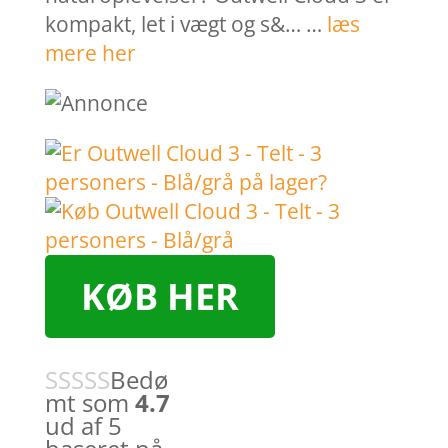
kompakt, let i vægt og s&… …
læs
mere her
KØB HER
Bedø
mt som
4.7
ud af 5