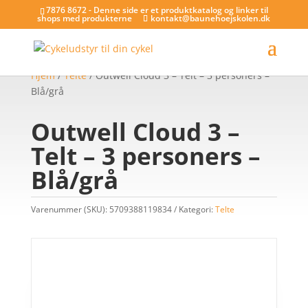
7876 8672 - Denne side er et produktkatalog og linker til
shops med produkterne
kontakt@baunehoejskolen.dk
Hjem
/
Telte
/ Outwell Cloud 3 – Telt – 3 personers –
Blå/grå
Outwell Cloud 3 –
Telt – 3 personers –
Blå/grå
Varenummer (SKU):
5709388119834
Kategori:
Telte