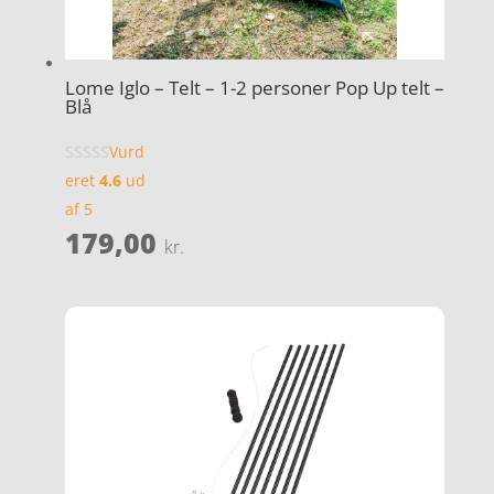
Lome Iglo – Telt – 1-2 personer Pop Up telt –
Blå
Vurd
eret
4.6
ud
af 5
179,00
kr.