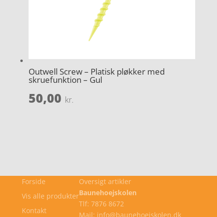
Outwell Screw – Platisk pløkker med
skruefunktion – Gul
50,00
kr.
Forside
Oversigt artikler
Baunehoejskolen
Vis alle produkter
Tlf: 7876 8672
Kontakt
Mail: info@baunehoejskolen.dk