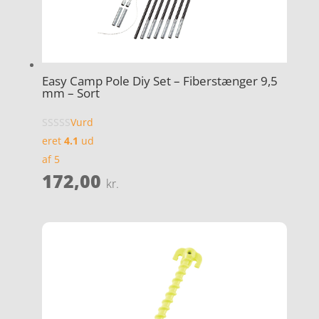
Easy Camp Pole Diy Set – Fiberstænger 9,5
mm – Sort
Vurd
eret
4.1
ud
af 5
172,00
kr.