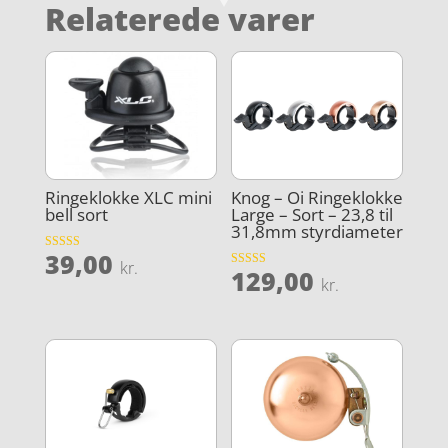
Relaterede varer
Ringeklokke XLC mini
Knog – Oi Ringeklokke
bell sort
Large – Sort – 23,8 til
31,8mm styrdiameter
39,00
Vurderet
kr.
129,00
4.4
Vurderet
kr.
ud af 5
4.3
ud af 5