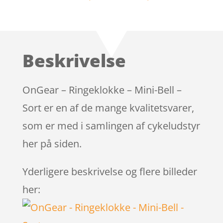
Bedømt
som
4.1
ud
af 5
baseret på
Beskrivelse
kundebedø
mmelser
OnGear – Ringeklokke – Mini-Bell –
Sort er en af de mange kvalitetsvarer,
som er med i samlingen af cykeludstyr
her på siden.
Yderligere beskrivelse og flere billeder
her: