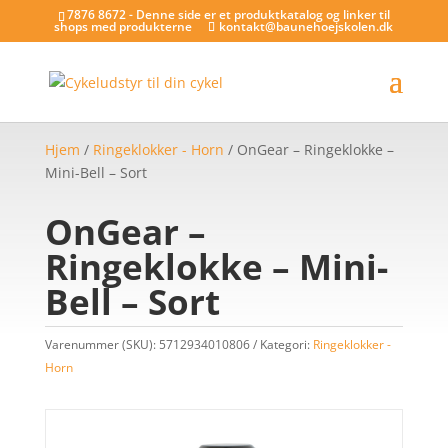
7876 8672 - Denne side er et produktkatalog og linker til
shops med produkterne
kontakt@baunehoejskolen.dk
Hjem
/
Ringeklokker - Horn
/ OnGear – Ringeklokke –
Mini-Bell – Sort
OnGear –
Ringeklokke – Mini-
Bell – Sort
Varenummer (SKU):
5712934010806
Kategori:
Ringeklokker -
Horn