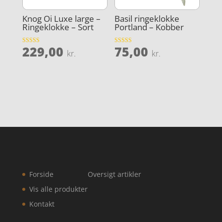
Knog Oi Luxe large –
Basil ringeklokke
Ringeklokke – Sort
Portland – Kobber
229,00
75,00
Vurderet
Vurderet
kr.
kr.
4.5
4.2
ud af 5
ud af 5
Forside
Oversigt artikler
Vis alle produkter
Kontakt