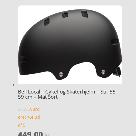
Bell Local – Cykel-og Skaterhjelm – Str. 55-
59 cm – Mat Sort
Vurd
eret
4.4
ud
af 5
449,00
kr.