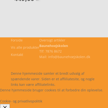
Forside
Oversigt artikler
Baunehoejskolen
Vis alle produkter
Tlf: 7876 8672
Kontakt
Mail: info@baunehoejskolen.dk
Cookie- og privatlivspolitik
Kontakt
Denne hjemmeside samler et bredt udvalg af
spændende varer. Siden er et affiiliatesite, og nogle
links kan være affiliatelinks.
Denne hjemmeside bruger cookies til at forbedre din oplevelse.
Læs mere
Cookie indstillinger
Accepter
Cookie- og privatlivspolitik