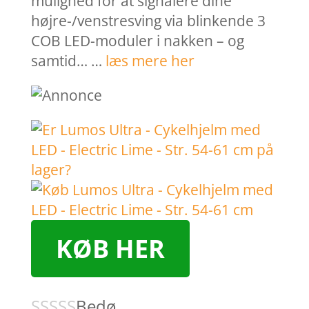
mulighed for at signalere dine
højre-/venstresving via blinkende 3
COB LED-moduler i nakken – og
samtid… …
læs mere her
KØB HER
Bedø