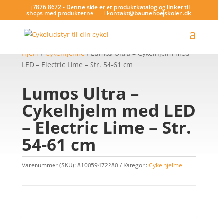
7876 8672 - Denne side er et produktkatalog og linker til
shops med produkterne
kontakt@baunehoejskolen.dk
Hjem
/
Cykelhjelme
/ Lumos Ultra – Cykelhjelm med
LED – Electric Lime – Str. 54-61 cm
Lumos Ultra –
Cykelhjelm med LED
– Electric Lime – Str.
54-61 cm
Varenummer (SKU):
810059472280
Kategori:
Cykelhjelme