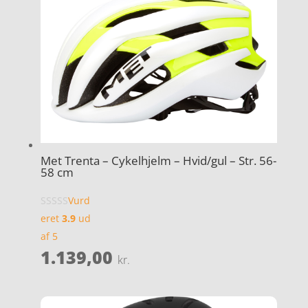
Met Trenta – Cykelhjelm – Hvid/gul – Str. 56-
58 cm
Vurd
eret
3.9
ud
af 5
1.139,00
kr.