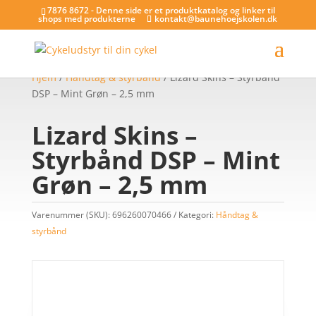
7876 8672 - Denne side er et produktkatalog og linker til
shops med produkterne
kontakt@baunehoejskolen.dk
Hjem
/
Håndtag & styrbånd
/ Lizard Skins – Styrbånd
DSP – Mint Grøn – 2,5 mm
Lizard Skins –
Styrbånd DSP – Mint
Grøn – 2,5 mm
Varenummer (SKU):
696260070466
Kategori:
Håndtag &
styrbånd