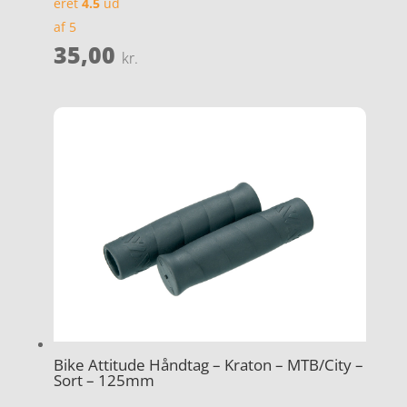
eret
4.5
ud
af 5
35,00
kr.
Bike Attitude Håndtag – Kraton – MTB/City –
Sort – 125mm