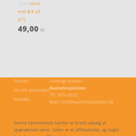
Vurd
eret
4.1
ud
af 5
49,00
kr.
Forside
Oversigt artikler
Baunehoejskolen
Vis alle produkter
Tlf: 7876 8672
Kontakt
Mail: info@baunehoejskolen.dk
Cookie- og privatlivspolitik
Kontakt
Denne hjemmeside samler et bredt udvalg af
spændende varer. Siden er et affiiliatesite, og nogle