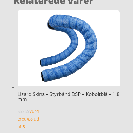
Relaterede varer
Lizard Skins – Styrbånd DSP – Koboltblå – 1,8
mm
Vurd
eret
4.8
ud
af 5