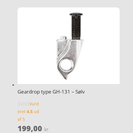
Geardrop type GH-131 – Sølv
Vurd
eret
4.5
ud
af 5
199,00
kr.