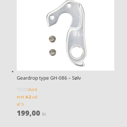
Geardrop type GH-086 – Sølv
Vurd
eret
4.2
ud
af 5
199,00
kr.