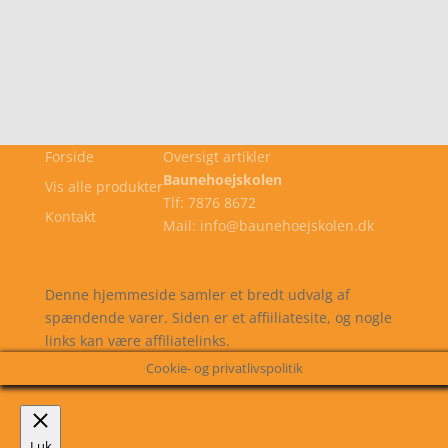
Forside
Oversigt artikler
Baunehoejskolen
Vis alle produkter
Tlf: 7876 8672
Kontakt
Mail: info@baunehoejskolen.dk
Cookie- og privatlivspolitik
Kontakt
Denne hjemmeside samler et bredt udvalg af
spændende varer. Siden er et affiiliatesite, og nogle
links kan være affiliatelinks.
Cookie- og privatlivspolitik
Luk