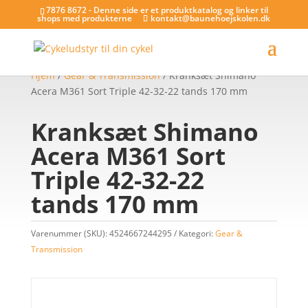
7876 8672 - Denne side er et produktkatalog og linker til
shops med produkterne
kontakt@baunehoejskolen.dk
Hjem
/
Gear & Transmission
/ Kranksæt Shimano
Acera M361 Sort Triple 42-32-22 tands 170 mm
Kranksæt Shimano
Acera M361 Sort
Triple 42-32-22
tands 170 mm
Varenummer (SKU):
4524667244295
Kategori:
Gear &
Transmission