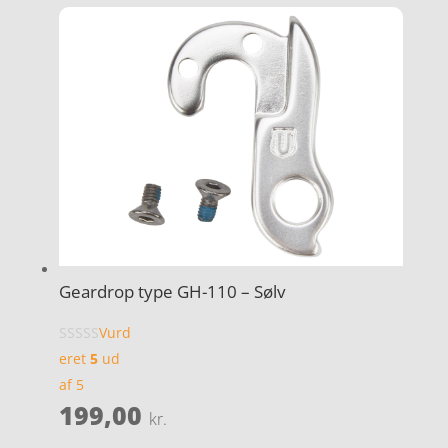
Geardrop type GH-110 – Sølv
Vurd
eret
5
ud
af 5
199,00
kr.