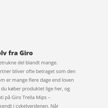
lv fra Giro
retrukne del blandt mange.
rtner bliver ofte betraget som den
som er mange flere dage end loven
s du køber produktet lige her, og
i på Giro Trella Mips –
kendt i cykelverdenen. Når