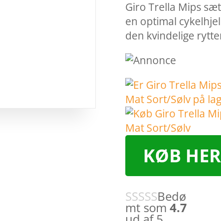
Giro Trella Mips sæ
en optimal cykelhje
den kvindelige rytt
KØB HER
Bedø
mt som
4.7
ud af 5