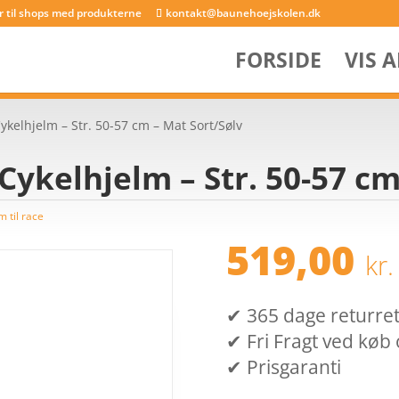
er til shops med produkterne
kontakt@baunehoejskolen.dk
FORSIDE
VIS 
Cykelhjelm – Str. 50-57 cm – Mat Sort/Sølv
 Cykelhjelm – Str. 50-57 c
m til race
519,00
kr.
✔ 365 dage returret (
✔ Fri Fragt ved køb 
✔ Prisgaranti