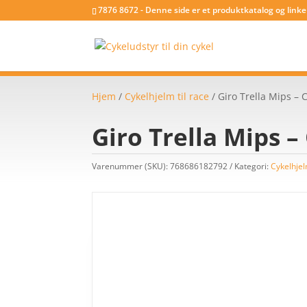
7876 8672 - Denne side er et produktkatalog og link
Hjem
/
Cykelhjelm til race
/ Giro Trella Mips – 
Giro Trella Mips –
Varenummer (SKU):
768686182792
Kategori:
Cykelhjel