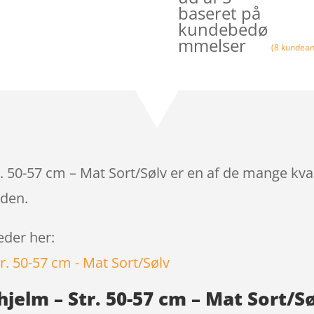
baseret på
kundebedø
mmelser
(
8
kundean
r. 50-57 cm – Mat Sort/Sølv er en af de mange kva
iden.
leder her:
lhjelm – Str. 50-57 cm – Mat Sort/