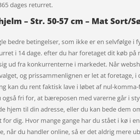
365 dages returret.
hjelm – Str. 50-57 cm – Mat Sort/S
le bedre betingelser, som ikke er en selvfølge i 
ret i 14 dage. efter du har foretaget dit køb på ne
 sig ud fra konkurrenterne i markedet. Når websh
dvalget, og prissammenlignen er let at foretage,
 kan du rent faktisk lave i løbet af nul-komma
u også fri for, at bæreposen med varerne går i st
 hjem til din adresse, eller du kan bede dem om a
et for dig. Hvor mange gange har du stået i kø i en
e, når du handler online, så er det aldrig mere ub