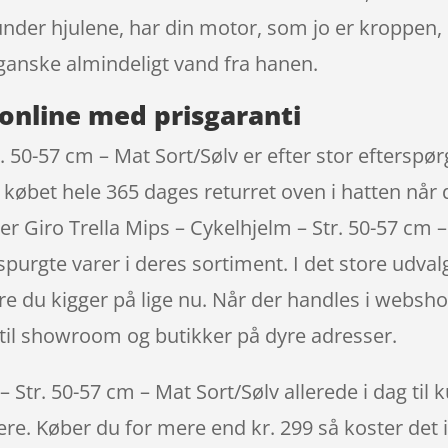
nder hjulene, har din motor, som jo er kroppen, 
anske almindeligt vand fra hanen.
online med prisgaranti
. 50-57 cm – Mat Sort/Sølv er efter stor efterspør
 købet hele 365 dages returret oven i hatten når d
r Giro Trella Mips – Cykelhjelm – Str. 50-57 cm
spurgte varer i deres sortiment. I det store udval
e du kigger på lige nu. Når der handles i websho
e til showroom og butikker på dyre adresser.
 Str. 50-57 cm – Mat Sort/Sølv allerede i dag til 
igere. Køber du for mere end kr. 299 så koster det i