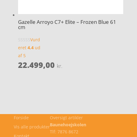
Gazelle Arroyo C7+ Elite – Frozen Blue 61
cm
Vurd
eret
4.4
ud
af 5
22.499,00
kr.
Forside
Oversigt artikler
Baunehoejskolen
Vis alle produkter
Tlf: 7876 8672
Kontakt