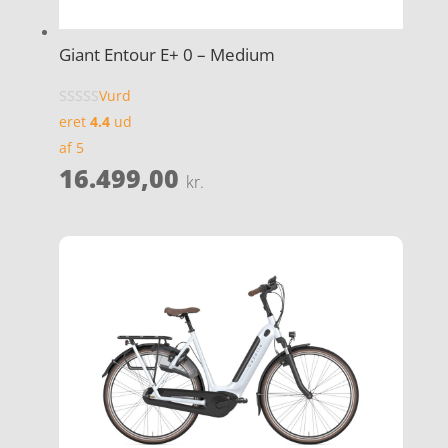
Giant Entour E+ 0 – Medium
Vurd
eret
4.4
ud
af 5
16.499,00
kr.