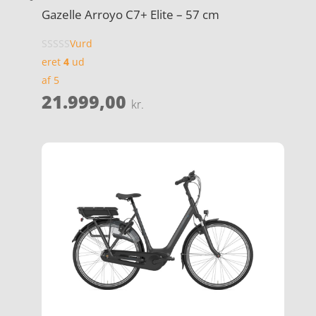
Gazelle Arroyo C7+ Elite – 57 cm
Vurd
eret
4
ud
af 5
21.999,00
kr.