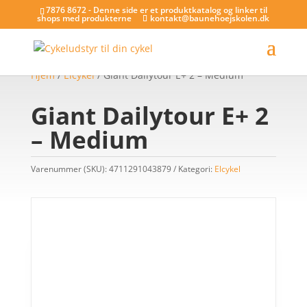
7876 8672 - Denne side er et produktkatalog og linker til
shops med produkterne
kontakt@baunehoejskolen.dk
Hjem
/
Elcykel
/ Giant Dailytour E+ 2 – Medium
Giant Dailytour E+ 2
– Medium
Varenummer (SKU):
4711291043879
Kategori:
Elcykel