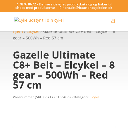
7876 8672 - Denne side er et produktkatalog og linker til
shops med produkterne
kontakt@baunehoejskolen.dk
Hjem
/
Elcykel
/ Gazelle Ultimate C8+ Belt – Elcykel – 8
gear – 500Wh – Red 57 cm
Gazelle Ultimate
C8+ Belt – Elcykel – 8
gear – 500Wh – Red
57 cm
Varenummer (SKU):
8717231364062
Kategori:
Elcykel