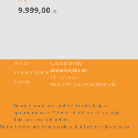
af 5
9.999,00
kr.
Forside
Oversigt artikler
Baunehoejskolen
Vis alle produkter
Tlf: 7876 8672
Kontakt
Mail: info@baunehoejskolen.dk
Cookie- og privatlivspolitik
Kontakt
Denne hjemmeside samler et bredt udvalg af
spændende varer. Siden er et affiiliatesite, og nogle
links kan være affiliatelinks.
Denne hjemmeside bruger cookies til at forbedre din oplevelse.
Læs mere
Cookie indstillinger
Accepter