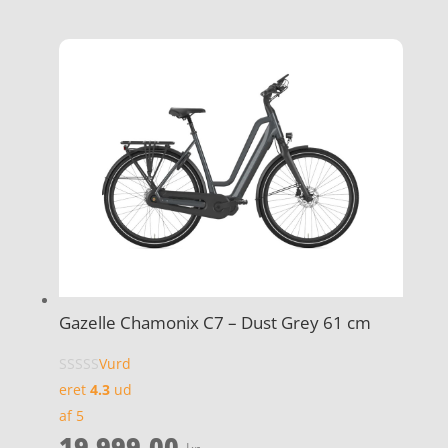
Gazelle Chamonix C7 – Dust Grey 61 cm
Vurd
eret
4.3
ud
af 5
19.999,00