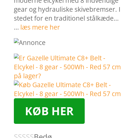
moderne elcykel med 8 indvendige
gear og hydrauliske skivebremser. I
stedet for en traditionel stålkæde…
…
læs mere her
KØB HER
Bedø