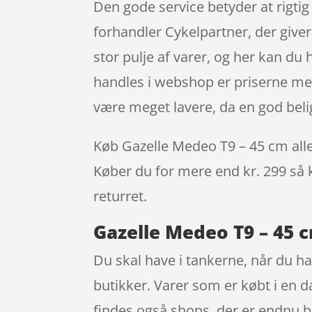
Den gode service betyder at rigt
forhandler Cykelpartner, der giver
stor pulje af varer, og her kan du 
handles i webshop er priserne mer
være meget lavere, da en god bel
Køb Gazelle Medeo T9 – 45 cm allere
Køber du for mere end kr. 299 så k
returret.
Gazelle Medeo T9 – 45 c
Du skal have i tankerne, når du ha
butikker. Varer som er købt i en d
findes også shops, der er endnu 