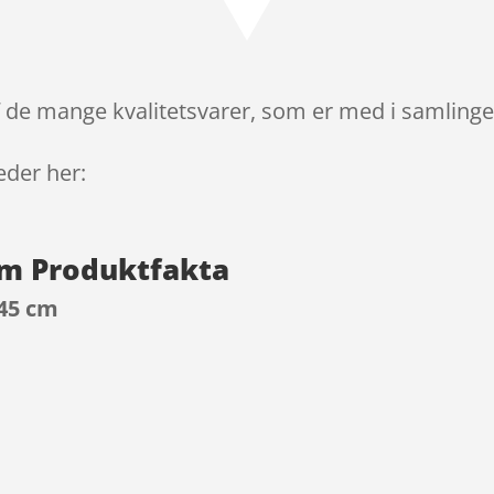
på
kundebedø
mmelser
 de mange kvalitetsvarer, som er med i samlingen
leder her:
cm Produktfakta
 45 cm
9