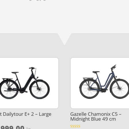
t Dailytour E+ 2 – Large
Gazelle Chamonix C5 –
Midnight Blue 49 cm
.999,00
et