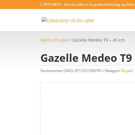
7876 8672 - Denne side er et produktkatalog og link
Hjem
/
Elcykel
/ Gazelle Medeo T9 – 45 cm
Gazelle Medeo T9 
Varenummer (SKU):
8717231356791
Kategori:
Elcykel