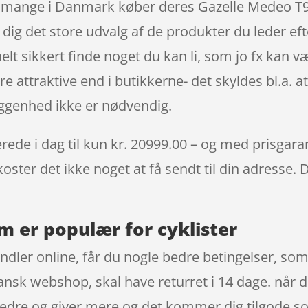
ig mange i Danmark køber deres Gazelle Medeo T
 dig det store udvalg af de produkter du leder eft
helt sikkert finde noget du kan li, som jo fx kan 
e attraktive end i butikkerne- det skyldes bl.a. 
iggenhed ikke er nødvendig.
de i dag til kun kr. 20999.00 – og med prisgaranti
oster det ikke noget at få sendt til din adresse. 
m er populær for cyklister
ndler online, får du nogle bedre betingelser, som
ansk webshop, skal have returret i 14 dage. når d
bedre og giver mere og det kommer dig tilgode 