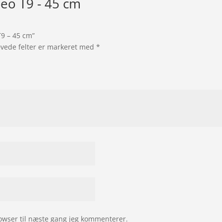
eo T9 - 45 cm
T9 – 45 cm”
vede felter er markeret med
*
owser til næste gang jeg kommenterer.