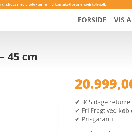
er til shops med produkterne
kontakt@baunehoejskolen.dk
FORSIDE
VIS 
– 45 cm
20.999,
✔ 365 dage returret (
✔ Fri Fragt ved køb 
✔ Prisgaranti