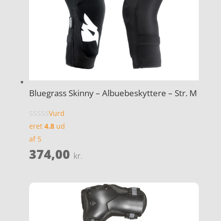
Bluegrass Skinny – Albuebeskyttere – Str. M
Vurd
eret
4.8
ud
af 5
374,00
kr.