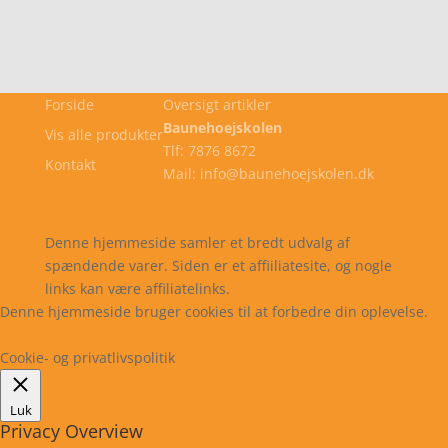
Forside
Oversigt artikler
Baunehoejskolen
Vis alle produkter
Tlf: 7876 8672
Kontakt
Mail: info@baunehoejskolen.dk
Cookie- og privatlivspolitik
Kontakt
Denne hjemmeside samler et bredt udvalg af
spændende varer. Siden er et affiiliatesite, og nogle
links kan være affiliatelinks.
Denne hjemmeside bruger cookies til at forbedre din oplevelse.
Læs mere
Cookie indstillinger
Accepter
Cookie- og privatlivspolitik
Luk
Privacy Overview