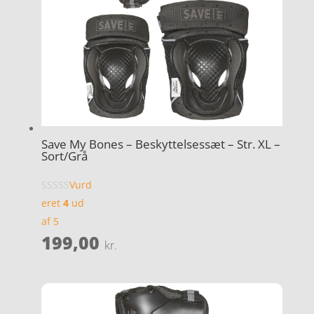
Save My Bones – Beskyttelsessæt – Str. XL –
Sort/Grå
Vurd
eret
4
ud
af 5
199,00
kr.