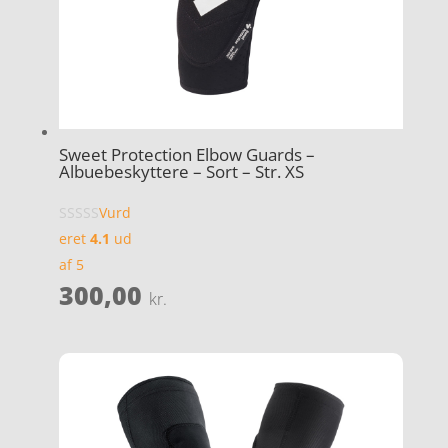
Sweet Protection Elbow Guards –
Albuebeskyttere – Sort – Str. XS
Vurd
eret
4.1
ud
af 5
300,00
kr.