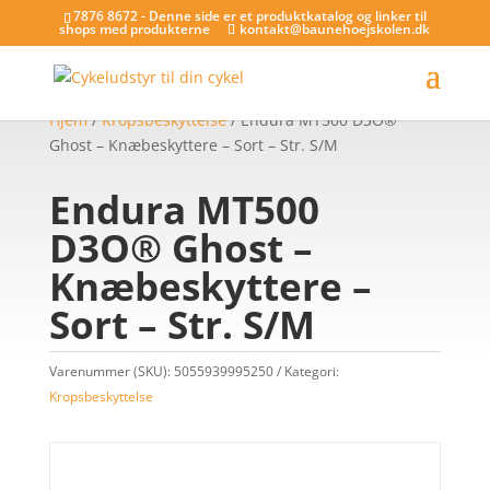
7876 8672 - Denne side er et produktkatalog og linker til
shops med produkterne
kontakt@baunehoejskolen.dk
Hjem
/
Kropsbeskyttelse
/ Endura MT500 D3O®
Ghost – Knæbeskyttere – Sort – Str. S/M
Endura MT500
D3O® Ghost –
Knæbeskyttere –
Sort – Str. S/M
Varenummer (SKU):
5055939995250
Kategori:
Kropsbeskyttelse