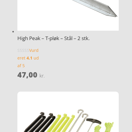
High Peak – T-pløk – Stål – 2 stk.
Vurd
eret
4.1
ud
af 5
47,00
kr.