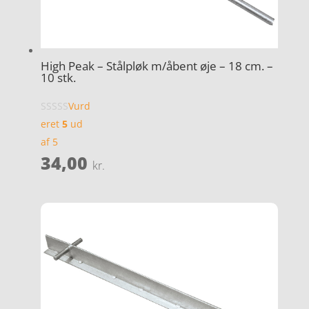
High Peak – Stålpløk m/åbent øje – 18 cm. –
10 stk.
Vurd
eret
5
ud
af 5
34,00
kr.