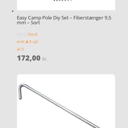
Easy Camp Pole Diy Set – Fiberstænger 9,5
mm – Sort
Vurd
eret
4.1
ud
af 5
172,00
kr.