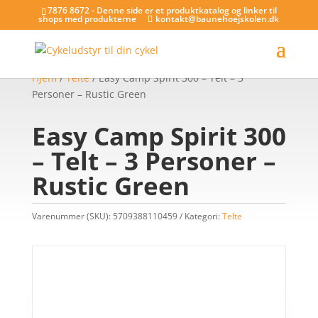
7876 8672 - Denne side er et produktkatalog og linker til
shops med produkterne
kontakt@baunehoejskolen.dk
Hjem
/
Telte
/ Easy Camp Spirit 300 – Telt – 3
Personer – Rustic Green
Easy Camp Spirit 300
– Telt – 3 Personer –
Rustic Green
Varenummer (SKU):
5709388110459
Kategori:
Telte