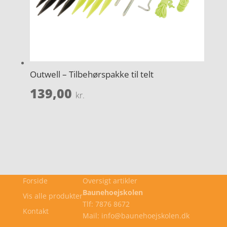
Outwell – Tilbehørspakke til telt
139,00
kr.
Forside
Oversigt artikler
Baunehoejskolen
Vis alle produkter
Tlf: 7876 8672
Kontakt
Mail: info@baunehoejskolen.dk