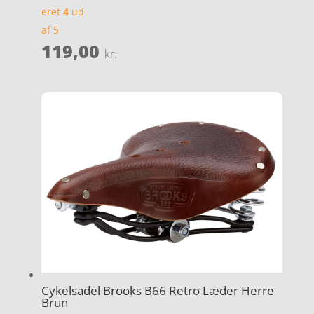
eret
4
ud
af 5
119,00
kr.
Cykelsadel Brooks B66 Retro Læder Herre
Brun