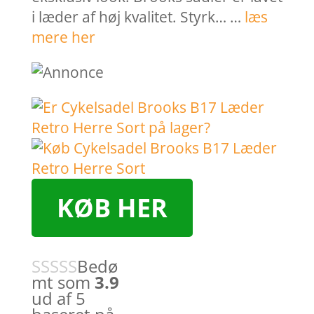
i læder af høj kvalitet. Styrk… …
læs
mere her
KØB HER
Bedø
mt som
3.9
ud af 5