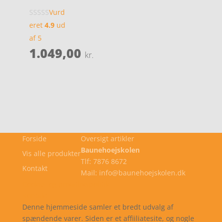
Vurd
eret
4.9
ud
af 5
1.049,00
kr.
Forside
Oversigt artikler
Baunehoejskolen
Vis alle produkter
Tlf: 7876 8672
Kontakt
Mail: info@baunehoejskolen.dk
Cookie- og privatlivspolitik
Kontakt
Denne hjemmeside samler et bredt udvalg af
spændende varer. Siden er et affiiliatesite, og nogle