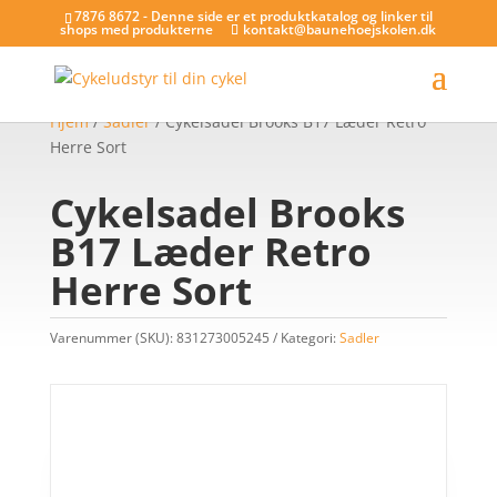
7876 8672 - Denne side er et produktkatalog og linker til
shops med produkterne
kontakt@baunehoejskolen.dk
Hjem
/
Sadler
/ Cykelsadel Brooks B17 Læder Retro
Herre Sort
Cykelsadel Brooks
B17 Læder Retro
Herre Sort
Varenummer (SKU):
831273005245
Kategori:
Sadler