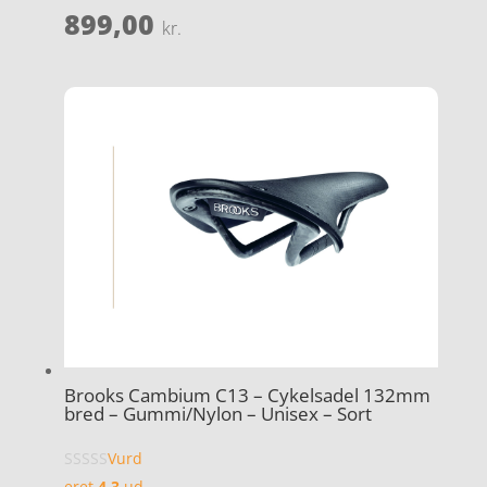
899,00
kr.
Brooks Cambium C13 – Cykelsadel 132mm
bred – Gummi/Nylon – Unisex – Sort
Vurd
eret
4.3
ud