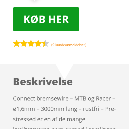
KØB HER
(
9
kundeanmeldelser)
Bedømt
som
4.3
ud af 5
baseret
Beskrivelse
på
kundebedø
mmelser
Connect bremsewire – MTB og Racer –
ø1,6mm – 3000mm lang – rustfri – Pre-
stressed er en af de mange