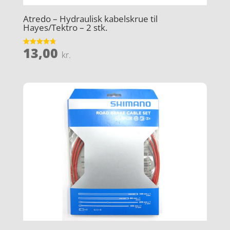
Atredo – Hydraulisk kabelskrue til
Hayes/Tektro – 2 stk.
13,00
Vurderet
kr.
4.8
ud af 5