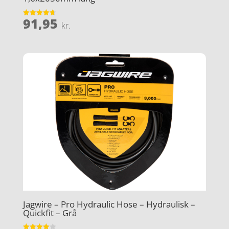
91,95
Vurderet
kr.
4.7
ud af 5
Jagwire – Pro Hydraulic Hose – Hydraulisk –
Quickfit – Grå