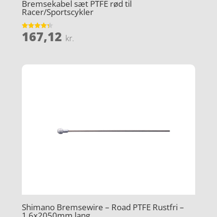
Bremsekabel sæt PTFE rød til
Racer/Sportscykler
167,12
Vurderet
kr.
4.3
ud af 5
Shimano Bremsewire – Road PTFE Rustfri –
1,6x2050mm lang