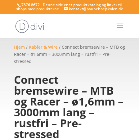
7876 8672 - Denne side er et produktkatalog og linker til
shops med produkterne
kontakt@baunehoejskolen.dk
Hjem
/
Kabler & Wire
/ Connect bremsewire – MTB og
Racer – ø1,6mm – 3000mm lang – rustfri – Pre-
stressed
Connect
bremsewire – MTB
og Racer – ø1,6mm –
3000mm lang –
rustfri – Pre-
stressed