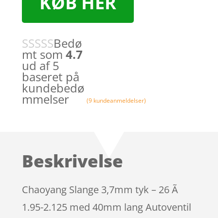
KØB HER
Bedø
mt som
4.7
ud af 5
baseret på
kundebedø
mmelser
(
9
kundeanmeldelser)
Beskrivelse
Chaoyang Slange 3,7mm tyk – 26 Ã
1.95-2.125 med 40mm lang Autoventil