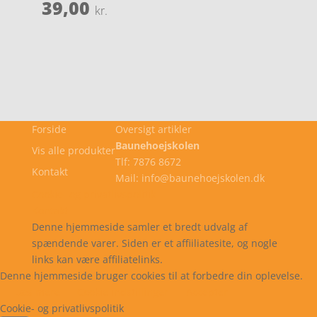
39,00
kr.
Forside
Oversigt artikler
Baunehoejskolen
Vis alle produkter
Tlf: 7876 8672
Kontakt
Mail: info@baunehoejskolen.dk
Cookie- og privatlivspolitik
Kontakt
Denne hjemmeside samler et bredt udvalg af
spændende varer. Siden er et affiiliatesite, og nogle
links kan være affiliatelinks.
Denne hjemmeside bruger cookies til at forbedre din oplevelse.
Læs mere
Cookie indstillinger
Accepter
Cookie- og privatlivspolitik