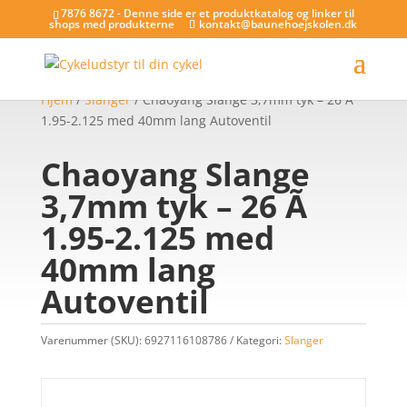
7876 8672 - Denne side er et produktkatalog og linker til
shops med produkterne
kontakt@baunehoejskolen.dk
Hjem
/
Slanger
/ Chaoyang Slange 3,7mm tyk – 26 Ã
1.95-2.125 med 40mm lang Autoventil
Chaoyang Slange
3,7mm tyk – 26 Ã
1.95-2.125 med
40mm lang
Autoventil
Varenummer (SKU):
6927116108786
Kategori:
Slanger