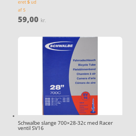
eret
5
ud
af 5
59,00
kr.
Schwalbe slange 700×28-32c med Racer
ventil SV16