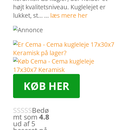
højt kvalitetsniveau. Kuglelejet er
lukket, st… …
læs mere her
KØB HER
Bedø
mt som
4.8
ud af 5