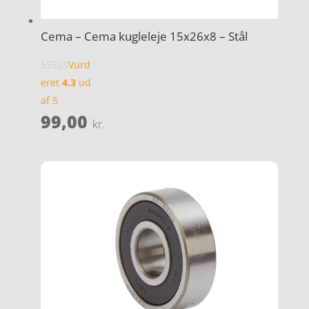
Cema – Cema kugleleje 15x26x8 – Stål
Vurd
eret
4.3
ud
af 5
99,00
kr.