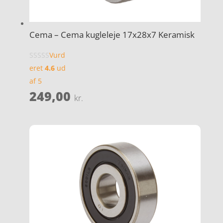
Cema – Cema kugleleje 17x28x7 Keramisk
Vurd
eret
4.6
ud
af 5
249,00
kr.