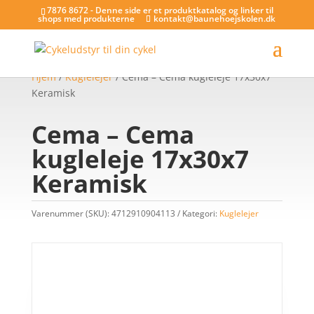
7876 8672 - Denne side er et produktkatalog og linker til
shops med produkterne
kontakt@baunehoejskolen.dk
Hjem
/
Kuglelejer
/ Cema – Cema kugleleje 17x30x7
Keramisk
Cema – Cema
kugleleje 17x30x7
Keramisk
Varenummer (SKU):
4712910904113
Kategori:
Kuglelejer