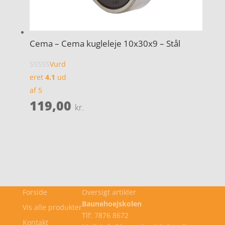
Cema – Cema kugleleje 10x30x9 – Stål
Vurd
eret
4.1
ud
af 5
119,00
kr.
Forside
Oversigt artikler
Baunehoejskolen
Vis alle produkter
Tlf: 7876 8672
Kontakt