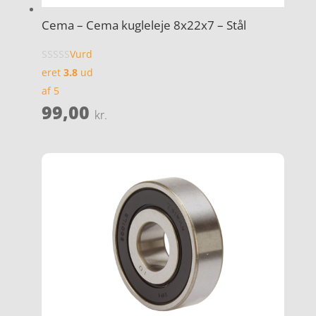
Cema – Cema kugleleje 8x22x7 – Stål
Vurd
eret
3.8
ud
af 5
99,00
kr.