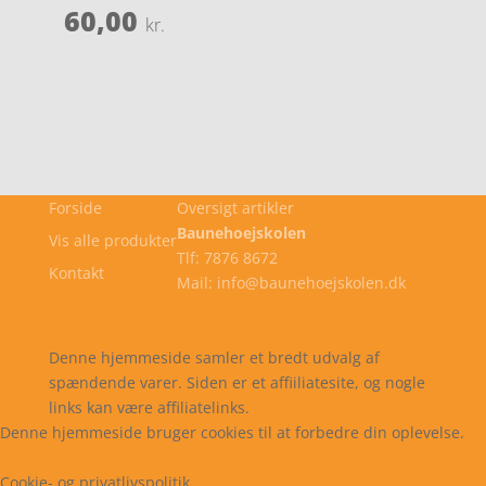
60,00
kr.
Forside
Oversigt artikler
Baunehoejskolen
Vis alle produkter
Tlf: 7876 8672
Kontakt
Mail: info@baunehoejskolen.dk
Cookie- og privatlivspolitik
Kontakt
Denne hjemmeside samler et bredt udvalg af
spændende varer. Siden er et affiiliatesite, og nogle
links kan være affiliatelinks.
Denne hjemmeside bruger cookies til at forbedre din oplevelse.
Læs mere
Cookie indstillinger
Accepter
Cookie- og privatlivspolitik