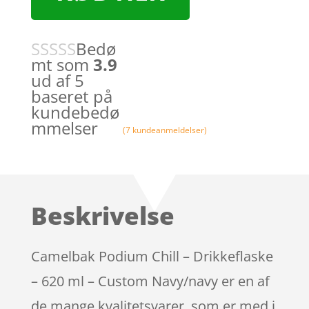
Bedø
mt som
3.9
ud af 5
baseret på
kundebedø
mmelser
(
7
kundeanmeldelser)
Beskrivelse
Camelbak Podium Chill – Drikkeflaske
– 620 ml – Custom Navy/navy er en af
de mange kvalitetsvarer, som er med i