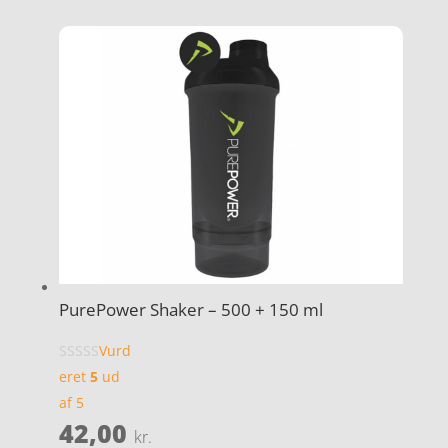
PurePower Shaker – 500 + 150 ml
Vurd
eret
5
ud
af 5
42,00
kr.