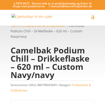
7876 8672 - Denne side er et produktkatalog og linker til
shops med produkterne
kontakt@baunehoejskolen.dk
Hjem
/
Drikkedunke & Drikkeflasker
/ Camelbak
Podium Chill – Drikkeflaske – 620 ml – Custom
Navy/navy
Camelbak Podium
Chill – Drikkeflaske
– 620 ml – Custom
Navy/navy
Varenummer (SKU):
886798043845
Kategori:
Drikkedunke &
Drikkeflasker