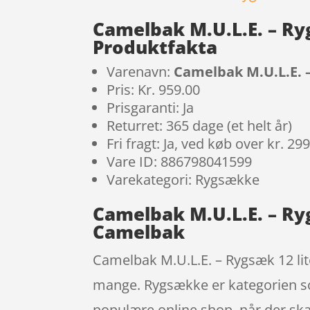
Camelbak M.U.L.E. – Ryg
Produktfakta
Varenavn:
Camelbak M.U.L.E. –
Pris: Kr. 959.00
Prisgaranti: Ja
Returret: 365 dage (et helt år)
Fri fragt: Ja, ved køb over kr. 29
Vare ID: 886798041599
Varekategori: Rygsække
Camelbak M.U.L.E. – Ryg
Camelbak
Camelbak M.U.L.E. – Rygsæk 12 lit
mange. Rygsække er kategorien so
populære online shop, når der ska