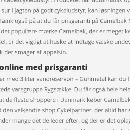
t sur i jagten på godt cykeludstyr, kan løsningen 
øb. Tænk også på at du får prisgaranti på Camelbak
ra det populære mærke Camelbak, der er meget ken
el, er det vigtigt at huske at indtage væske unde
k der smager af appelsin.
online med prisgaranti
ter med 3 liter vandreservoir – Gunmetal kan du
gtede varegruppe Rygsække. Du får også hele hele
r at de fleste shoppere i Danmark køber Camelbak
 den velkendte shop Cykelpartner, der altid har e
er mange det de leder efter, og der er det oplag