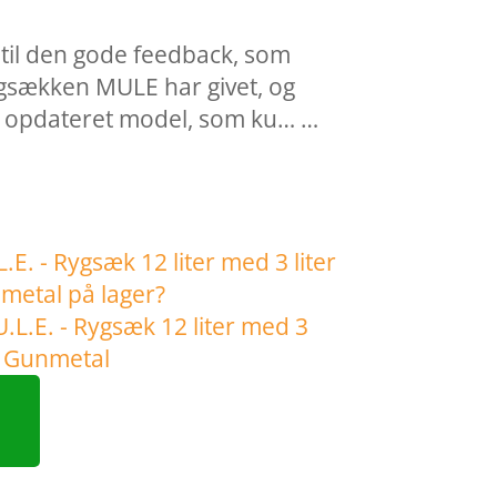
 til den gode feedback, som
gsækken MULE har givet, og
 opdateret model, som ku… …