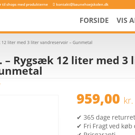
er til shops med produkterne
kontakt@baunehoejskolen.dk
FORSIDE
VIS 
12 liter med 3 liter vandreservoir – Gunmetal
 – Rygsæk 12 liter med 3 l
Gunmetal
e
959,00
kr.
✔ 365 dage returret (
✔ Fri Fragt ved køb 
✔ Prisgaranti