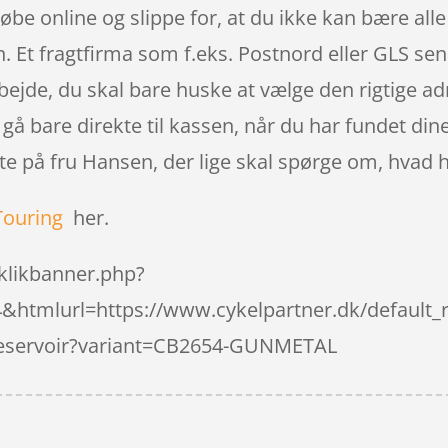
øbe online og slippe for, at du ikke kan bære alle
en. Et fragtfirma som f.eks. Postnord eller GLS sen
arbejde, du skal bare huske at vælge den rigtige a
 gå bare direkte til kassen, når du har fundet di
nte på fru Hansen, der lige skal spørge om, hvad h
Touring
her.
klikbanner.php?
&htmlurl=https://www.cykelpartner.dk/defaul
ndreservoir?variant=CB2654-GUNMETAL