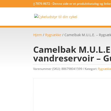
7876 8672 - Denne side er et produktkatalog og link
Hjem
/
Rygsække
/ Camelbak M.U.L.E. – Rygsæk 
Camelbak M.U.L.E.
vandreservoir – 
Varenummer (SKU):
886798041599
Kategori:
Rygsækk