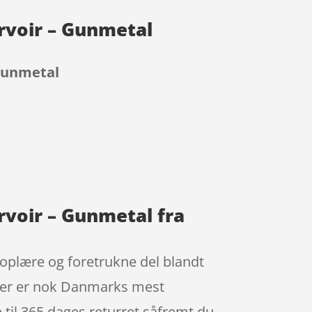
ervoir – Gunmetal
 Gunmetal
rvoir – Gunmetal fra
poplære og foretrukne del blandt
tner er nok Danmarks mest
til 365 dages returret såfremt du