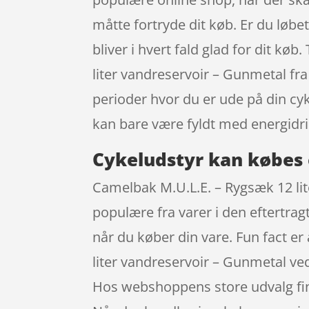
måtte fortryde dit køb. Er du løbe
bliver i hvert fald glad for dit k
liter vandreservoir – Gunmetal f
perioder hvor du er ude på din cyk
kan bare være fyldt med energidri
Cykeludstyr kan købes 
Camelbak M.U.L.E. – Rygsæk 12 li
populære fra varer i den eftertra
når du køber din vare. Fun fact e
liter vandreservoir – Gunmetal ved
Hos webshoppens store udvalg find