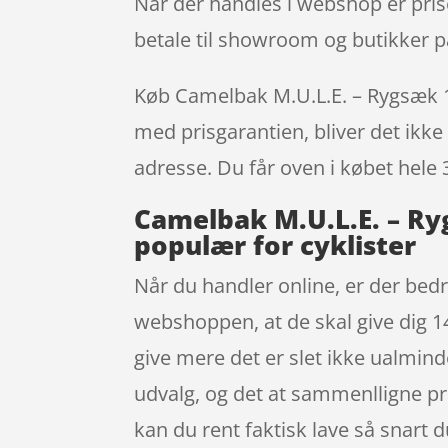
Når der handles i webshop er prise
betale til showroom og butikker p
Køb Camelbak M.U.L.E. – Rygsæk 12 
med prisgarantien, bliver det ikke 
adresse. Du får oven i købet hele 
Camelbak M.U.L.E. – Ryg
populær for cyklister
Når du handler online, er der bedr
webshoppen, at de skal give dig 14
give mere det er slet ikke ualminde
udvalg, og det at sammenlligne pr
kan du rent faktisk lave så snart