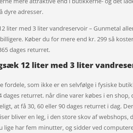
rne mere attraktive end i butikkerne- og det lad
å dyre adresser.
liter med 3 liter vandreservoir – Gunmetal allere
billigere. Køber du for mere end kr. 299 så koster 
365 dages returret.
sæk 12 liter med 3 liter vandrese
e fordele, som ikke er en selvfølge i fysiske buti
 dages returret. når dine varer købes i en shop,
ligt, at få 30, 60 eller 90 dages returret i dag. 
iser bliver en leg, i den store skov af webshops,
 du lige har fem minutter, og sidder ved computer