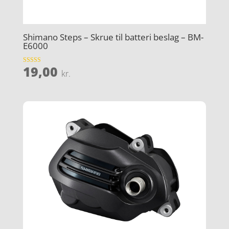
Shimano Steps – Skrue til batteri beslag – BM-
E6000
19,00
Vurderet
kr.
4.2
ud af 5