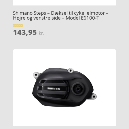
Shimano Steps – Dæksel til cykel elmotor –
Højre og venstre side – Model E6100-T
143,95
Vurderet
kr.
4.7
ud af 5