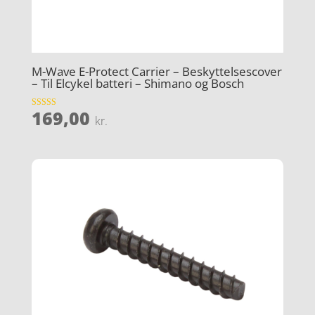
M-Wave E-Protect Carrier – Beskyttelsescover
– Til Elcykel batteri – Shimano og Bosch
169,00
Vurderet
kr.
3.9
ud af 5