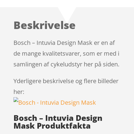
som
4.6
ud
af 5 baseret
på
Beskrivelse
kundebedø
mmelser
Bosch – Intuvia Design Mask er en af
de mange kvalitetsvarer, som er med i
samlingen af cykeludstyr her på siden.
Yderligere beskrivelse og flere billeder
her:
Bosch – Intuvia Design
Mask Produktfakta