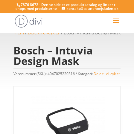
7876 8672 - Denne side er et produktkatalog og linker til
shops med produkterne
kontakt@baunehoejskolen.dk
Hjem
/
Dele til el-cykler
/ Bosch – Intuvia Design Mask
Bosch – Intuvia
Design Mask
Varenummer (SKU):
4047025220316
Kategori:
Dele til el-cykler