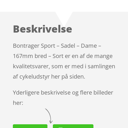
Bedømt
som
4.1
ud
af 5
baseret på
Beskrivelse
kundebedø
mmelser
Bontrager Sport – Sadel – Dame –
167mm bred – Sort er en af de mange
kvalitetsvarer, som er med i samlingen
af cykeludstyr her på siden.
Yderligere beskrivelse og flere billeder
her: