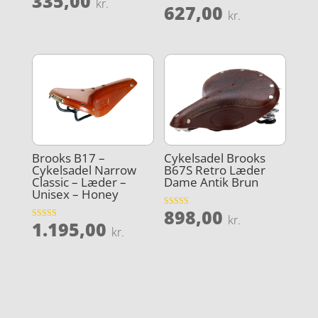
335,00
kr.
627,00
4.8
Vurderet
kr.
ud af 5
4.1
ud af 5
Brooks B17 –
Cykelsadel Brooks
Cykelsadel Narrow
B67S Retro Læder
Classic – Læder –
Dame Antik Brun
Unisex – Honey
898,00
Vurderet
kr.
1.195,00
5
Vurderet
kr.
ud af 5
4.8
ud af 5