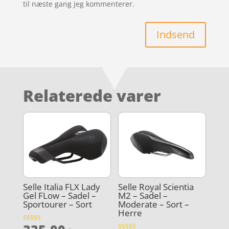
til næste gang jeg kommenterer.
Indsend
Relaterede varer
Selle Italia FLX Lady
Selle Royal Scientia
Gel FLow – Sadel –
M2 – Sadel –
Sportourer – Sort
Moderate – Sort –
Herre
Vurderet