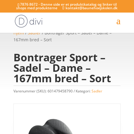
7876 8672 - Denne side er et produktkatalog og linker til
shops med produkterne
kontakt@baunehoejskolen.dk
Hjem
/
Sadler
/ Bontrager Sport – Sadel – Dame –
167mm bred – Sort
Bontrager Sport –
Sadel – Dame –
167mm bred – Sort
Varenummer (SKU):
601479458790
Kategori:
Sadler