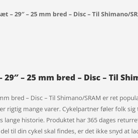
æt – 29″ – 25 mm bred – Disc – Til Shimano/
9
– 29″ – 25 mm bred – Disc – Til S
mm bred – Disc – Til Shimano/SRAM er ret populæ
r rigtig mange varer. Cykelpartner føler folk sig
s lange historie. Produktet har 365 dages returr
del til din cykel skal findes, er det ikke snyd at l