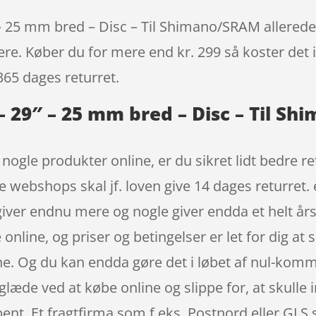
 25 mm bred – Disc – Til Shimano/SRAM allerede i
igere. Køber du for mere end kr. 299 så koster det i
365 dages returret.
– 29″ – 25 mm bred – Disc – Til S
t nogle produkter online, er du sikret lidt bedre r
e webshops skal jf. loven give 14 dages returret. 
iver endnu mere og nogle giver endda et helt års 
 online, og priser og betingelser er let for dig 
ine. Og du kan endda gøre det i løbet af nul-ko
læde ved at købe online og slippe for, at skulle i
ent. Et fragtfirma som f.eks. Postnord eller GLS 