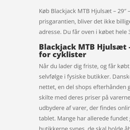
Køb Blackjack MTB Hjulsæt – 29″ –
prisgarantien, bliver det ikke bill
adresse. Du får oven i købet hele 
Blackjack MTB Hjulsæt 
for cyklister
Når du lader dig friste, og får køb
selvfølge i fysiske butikker. Dansk
nettet, en del shops efterhånden g
skilte med deres priser på varerne
udbydere af varer, der findes onl
tablet. Mange har allerede fundet g
butikkerne synes, de skal holde åb