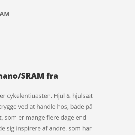
SRAM
himano/SRAM fra
r cykelentiuasten. Hjul & hjulsæt
 trygge ved at handle hos, både på
et, som er mange flere dage end
ade sig inspirere af andre, som har