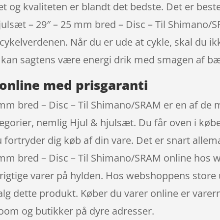
t og kvaliteten er blandt det bedste. Det er bes
Hjulsæt – 29″ – 25 mm bred – Disc – Til Shimano/
cykelverdenen. Når du er ude at cykle, skal du ik
kan sagtens være energi drik med smagen af bæ
online med prisgaranti
 mm bred – Disc – Til Shimano/SRAM er en af de 
egorier, nemlig Hjul & hjulsæt. Du får oven i køb
nu fortryder dig køb af din vare. Det er snart all
 mm bred – Disc – Til Shimano/SRAM online hos 
e rigtige varer på hylden. Hos webshoppens store 
lg dette produkt. Køber du varer online er varerne
room og butikker på dyre adresser.