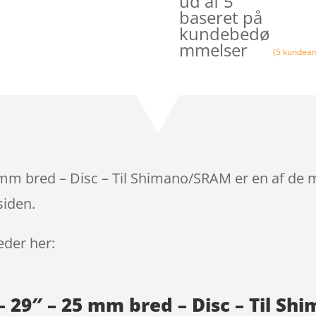
ud af 5
baseret på
kundebedø
mmelser
(
5
kundean
 mm bred – Disc – Til Shimano/SRAM er en af de 
siden.
leder her:
– 29″ – 25 mm bred – Disc – Til S