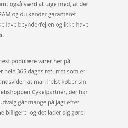
temt også værd at tage med, at der
SRAM og du kender garanteret
ke lave beynderfejlen og ikke have
r.
mest populære varer her på
et hele 365 dages returret som er
emandsviden at man helst køber sin
webshoppen Cykelpartner, der har
udvalg går mange på jagt efter
 billigere- og det lader sig gøre,