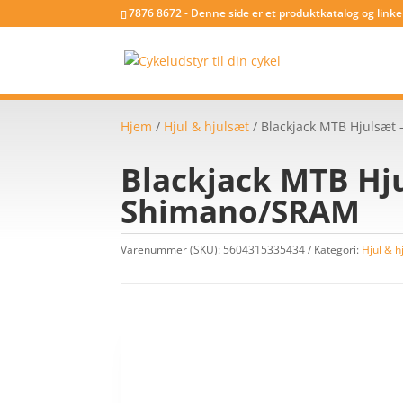
7876 8672 - Denne side er et produktkatalog og link
Hjem
/
Hjul & hjulsæt
/ Blackjack MTB Hjulsæt 
Blackjack MTB Hjul
Shimano/SRAM
Varenummer (SKU):
5604315335434
Kategori:
Hjul & h