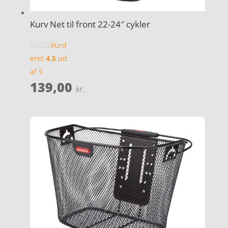
Kurv Net til front 22-24″ cykler
Vurd
eret
4.5
ud
af 5
139,00
kr.