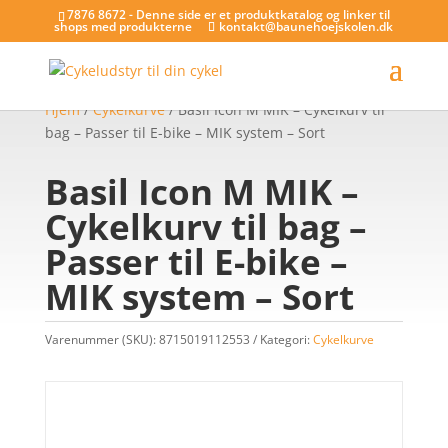
7876 8672 - Denne side er et produktkatalog og linker til
shops med produkterne
kontakt@baunehoejskolen.dk
Hjem
/
Cykelkurve
/ Basil Icon M MIK – Cykelkurv til
bag – Passer til E-bike – MIK system – Sort
Basil Icon M MIK –
Cykelkurv til bag –
Passer til E-bike –
MIK system – Sort
Varenummer (SKU):
8715019112553
Kategori:
Cykelkurve