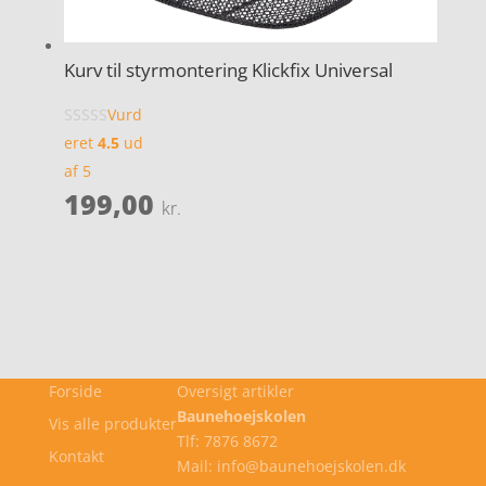
Kurv til styrmontering Klickfix Universal
Vurd
eret
4.5
ud
af 5
199,00
kr.
Forside
Oversigt artikler
Baunehoejskolen
Vis alle produkter
Tlf: 7876 8672
Kontakt
Mail: info@baunehoejskolen.dk