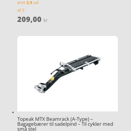
eret
3.9
ud
af 5
209,00
kr.
Topeak MTX Beamrack (A-Type) –
Bagagebærer til sadelpind – Til cykler med
små stel