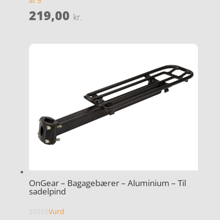
af 5
219,00
kr.
OnGear – Bagagebærer – Aluminium – Til
sadelpind
Vurd