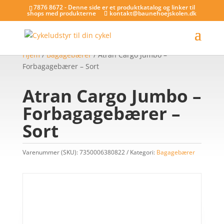
7876 8672 - Denne side er et produktkatalog og linker til
shops med produkterne
kontakt@baunehoejskolen.dk
Hjem
/
Bagagebærer
/ Atran Cargo Jumbo –
Forbagagebærer – Sort
Atran Cargo Jumbo –
Forbagagebærer –
Sort
Varenummer (SKU):
7350006380822
Kategori:
Bagagebærer