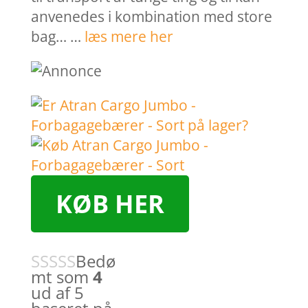
anvenedes i kombination med store
bag… …
læs mere her
KØB HER
Bedø
mt som
4
ud af 5