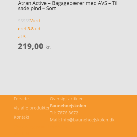
Atran Active – Bagagebærer med AVS – Til
sadelpind – Sort
Vurd
eret
3.8
ud
af 5
219,00
kr.
Forside
Oversigt artikler
Baunehoejskolen
Vis alle produkter
Tlf: 7876 8672
Kontakt
Mail: info@baunehoejskolen.dk
Cookie- og privatlivspolitik
Kontakt