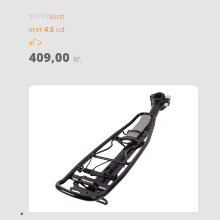
Vurd
eret
4.5
ud
af 5
409,00
kr.