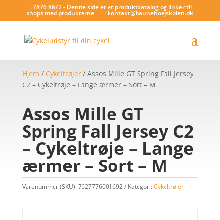
7876 8672 - Denne side er et produktkatalog og linker til
shops med produkterne
kontakt@baunehoejskolen.dk
Hjem
/
Cykeltrøjer
/ Assos Mille GT Spring Fall Jersey
C2 – Cykeltrøje – Lange ærmer – Sort – M
Assos Mille GT
Spring Fall Jersey C2
– Cykeltrøje – Lange
ærmer – Sort – M
Varenummer (SKU):
7627776001692
Kategori:
Cykeltrøjer