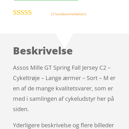
(
3
kundeanmeldelser)
Bedømt
som
3.8
ud af 5
baseret på
Beskrivelse
kundebed
ømmelser
Assos Mille GT Spring Fall Jersey C2 –
Cykeltrøje – Lange ærmer – Sort – M er
en af de mange kvalitetsvarer, som er
med i samlingen af cykeludstyr her på
siden.
Yderligere beskrivelse og flere billeder