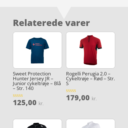
Relaterede varer
Sweet Protection
Rogelli Perugia 2.0 –
Hunter Jersey JR –
Cykeltrøje – Rød – Str.
Junior cykeltrøje – Blå
S
– Str. 140
179,00
Vurderet
kr.
125,00
4.3
Vurderet
kr.
ud af 5
3.9
ud af 5