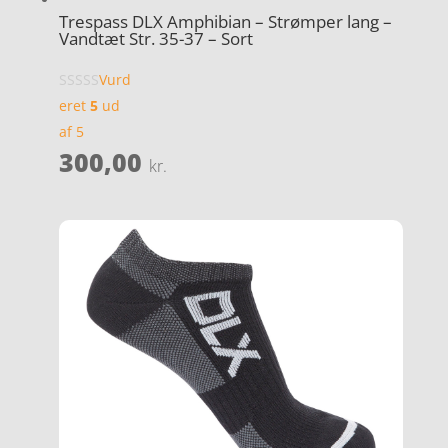
Trespass DLX Amphibian – Strømper lang –
Vandtæt Str. 35-37 – Sort
Vurd
eret
5
ud
af 5
300,00
kr.