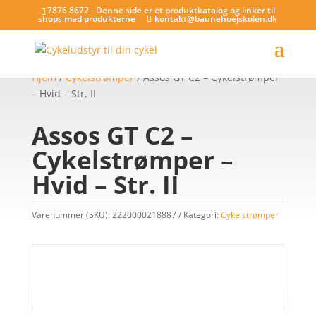
7876 8672 - Denne side er et produktkatalog og linker til
shops med produkterne
kontakt@baunehoejskolen.dk
Hjem
/
Cykelstrømper
/ Assos GT C2 – Cykelstrømper
– Hvid – Str. II
Assos GT C2 –
Cykelstrømper –
Hvid – Str. II
Varenummer (SKU):
2220000218887
Kategori:
Cykelstrømper