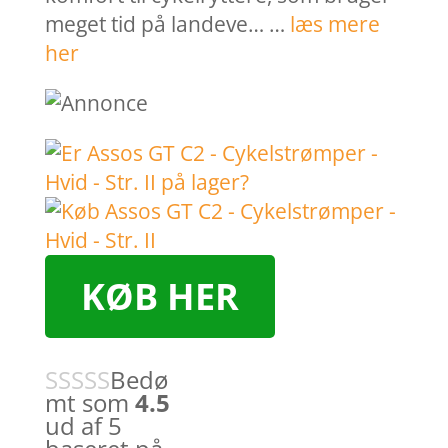
meget tid på landeve… …
læs mere
her
KØB HER
Bedø
mt som
4.5
ud af 5