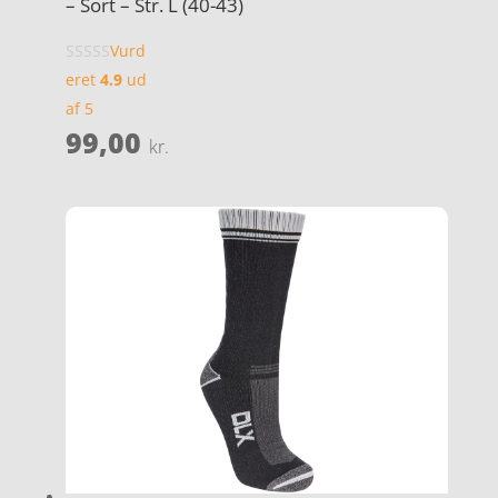
– Sort – Str. L (40-43)
Vurd
eret
4.9
ud
af 5
99,00
kr.