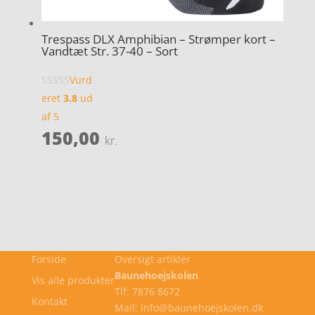
Trespass DLX Amphibian – Strømper kort –
Vandtæt Str. 37-40 – Sort
Vurd
eret
3.8
ud
af 5
150,00
kr.
Forside
Oversigt artikler
Baunehoejskolen
Vis alle produkter
Tlf: 7876 8672
Kontakt
Mail: info@baunehoejskolen.dk