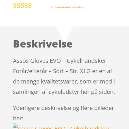
(
8
kundeanmeldelser)
Bedømt
som
3.8
ud af 5
baseret på
Beskrivelse
kundebed
ømmelser
Assos Gloves EVO – Cykelhandsker –
Forår/efterår – Sort – Str. XLG er en af
de mange kvalitetsvarer, som er med i
samlingen af cykeludstyr her på siden.
Yderligere beskrivelse og flere billeder
her: