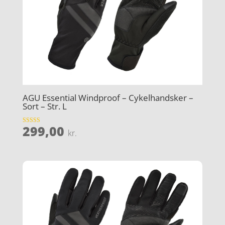
AGU Essential Windproof – Cykelhandsker –
Sort – Str. L
299,00
Vurderet
kr.
4.9
ud af 5