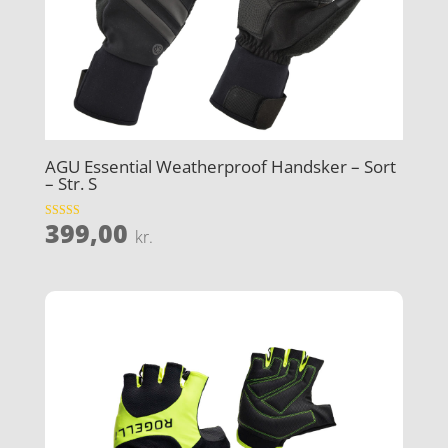
AGU Essential Weatherproof Handsker – Sort
– Str. S
399,00
Vurderet
kr.
4.3
ud af 5