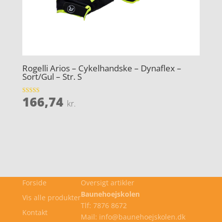
Rogelli Arios – Cykelhandske – Dynaflex –
Sort/Gul – Str. S
166,74
Vurderet
kr.
4.2
ud af 5
Forside
Oversigt artikler
Baunehoejskolen
Vis alle produkter
Tlf: 7876 8672
Kontakt
Mail: info@baunehoejskolen.dk