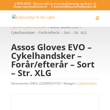
7876 8672 - Denne side er et produktkatalog og linker til
shops med produkterne
kontakt@baunehoejskolen.dk
Hjem
/
Cykelhandsker
/ Assos Gloves EVO –
Cykelhandsker – Forår/efterår – Sort – Str. XLG
Assos Gloves EVO –
Cykelhandsker –
Forår/efterår – Sort
– Str. XLG
Varenummer (SKU):
2220000231527
Kategori:
Cykelhandsker