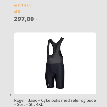
eret
4.6
ud
af 5
297,00
kr.
Rogelli Basic – Cykelbuks med seler og pude
– Sort – Str. 4XL