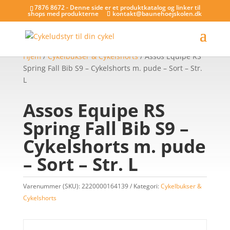
7876 8672 - Denne side er et produktkatalog og linker til
shops med produkterne
kontakt@baunehoejskolen.dk
Hjem
/
Cykelbukser & Cykelshorts
/ Assos Equipe RS
Spring Fall Bib S9 – Cykelshorts m. pude – Sort – Str.
L
Assos Equipe RS
Spring Fall Bib S9 –
Cykelshorts m. pude
– Sort – Str. L
Varenummer (SKU):
2220000164139
Kategori:
Cykelbukser &
Cykelshorts