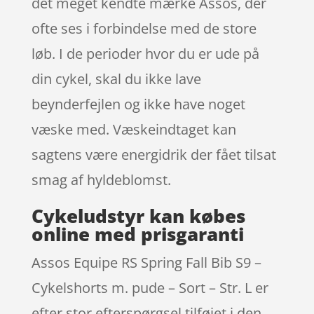
det meget kendte mærke Assos, der
ofte ses i forbindelse med de store
løb. I de perioder hvor du er ude på
din cykel, skal du ikke lave
beynderfejlen og ikke have noget
væske med. Væskeindtaget kan
sagtens være energidrik der fået tilsat
smag af hyldeblomst.
Cykeludstyr kan købes
online med prisgaranti
Assos Equipe RS Spring Fall Bib S9 –
Cykelshorts m. pude – Sort – Str. L er
efter stor efterspørgsel tilføjet i den