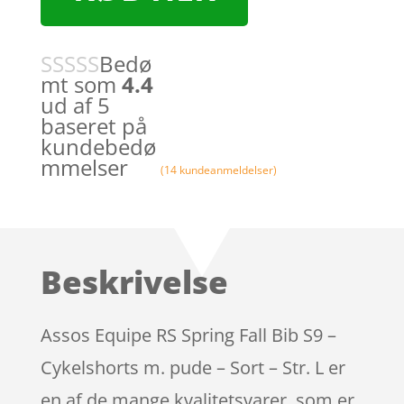
Bedø
mt som
4.4
ud af 5
baseret på
kundebedø
mmelser
(
14
kundeanmeldelser)
Beskrivelse
Assos Equipe RS Spring Fall Bib S9 –
Cykelshorts m. pude – Sort – Str. L er
en af de mange kvalitetsvarer, som er