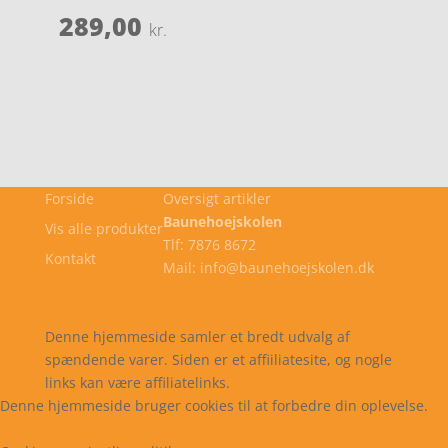
289,00
kr.
Forside
Oversigt artikler
Baunehoejskolen
Vis alle produkter
Tlf: 7876 8672
Kontakt
Mail: info@baunehoejskolen.dk
Cookie- og privatlivspolitik
Kontakt
Denne hjemmeside samler et bredt udvalg af
spændende varer. Siden er et affiiliatesite, og nogle
links kan være affiliatelinks.
Denne hjemmeside bruger cookies til at forbedre din oplevelse.
Læs mere
Cookie indstillinger
Accepter