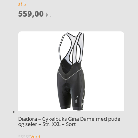
af 5
559,00
kr.
Diadora – Cykelbuks Gina Dame med pude
og seler – Str. XXL – Sort
Vurd