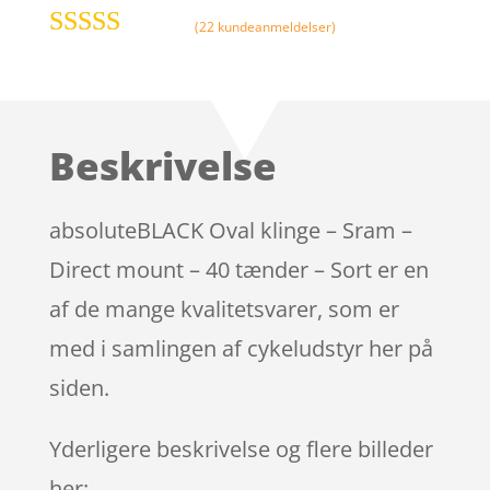
(
22
kundeanmeldelser)
Bedømt
som
4
ud
af 5
baseret på
Beskrivelse
kundebed
ømmelser
absoluteBLACK Oval klinge – Sram –
Direct mount – 40 tænder – Sort er en
af de mange kvalitetsvarer, som er
med i samlingen af cykeludstyr her på
siden.
Yderligere beskrivelse og flere billeder
her: