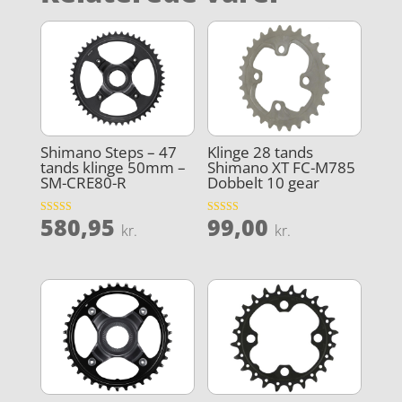
Shimano Steps – 47
Klinge 28 tands
tands klinge 50mm –
Shimano XT FC-M785
SM-CRE80-R
Dobbelt 10 gear
580,95
99,00
Vurderet
Vurderet
kr.
kr.
3.8
4.2
ud af 5
ud af 5