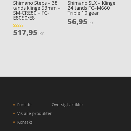
Shimano Steps – 38
Shimano SLX – Klinge
tands klinge 53mm –
24 tands FC–M660
SM-CRE80 – FC-
Triple 10 gear
E8050/E8
56,95
kr.
517,95
Vurderet
kr.
4.2
ud af 5
Forside
Oversigt artikler
Vis alle produkter
Kontakt