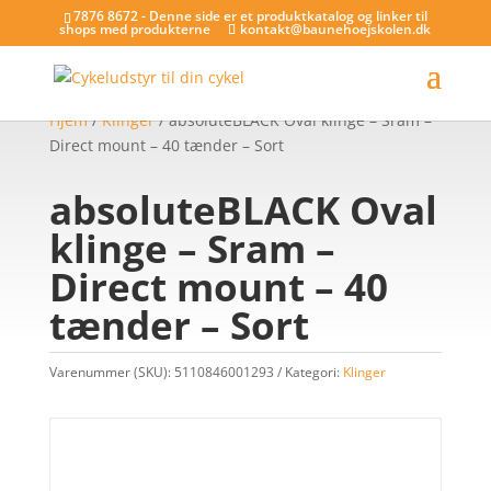
7876 8672 - Denne side er et produktkatalog og linker til
shops med produkterne
kontakt@baunehoejskolen.dk
Hjem
/
Klinger
/ absoluteBLACK Oval klinge – Sram –
Direct mount – 40 tænder – Sort
absoluteBLACK Oval
klinge – Sram –
Direct mount – 40
tænder – Sort
Varenummer (SKU):
5110846001293
Kategori:
Klinger