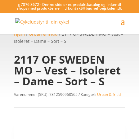
7876 8672 - Denne side er et produktkatalog og linker til
shops med produkterne
kontakt@baunehoejskolen.dk
Hjem
/
Urban & fritid
/ 2117 OF SWEDEN MO – Vest –
Isoleret – Dame – Sort – S
2117 OF SWEDEN
MO – Vest – Isoleret
– Dame – Sort – S
Varenummer (SKU):
7312590968565
Kategori:
Urban & fritid