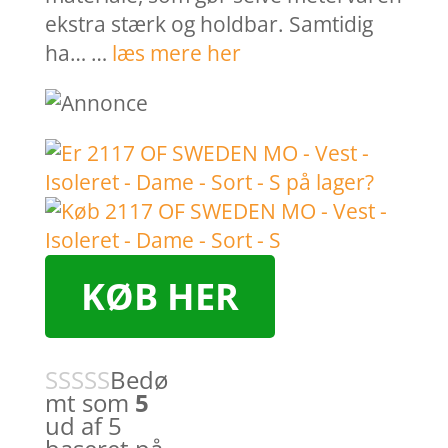
ekstra stærk og holdbar. Samtidig
ha… …
læs mere her
KØB HER
Bedø
mt som
5
ud af 5